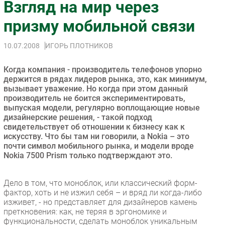
Взгляд на мир через
Импорто­замещение
призму мобильной связи
Автоматизация Промышленности
Интернет
10.07.2008
ИГОРЬ ПЛОТНИКОВ
Мобильная связь
Когда компания - производитель телефонов упорно
Фиксированная связь
держится в рядах лидеров рынка, это, как минимум,
Интеграция
вызывает уважение. Но когда при этом данный
Рынок ПК
производитель не боится экспериментировать,
выпуская модели, регулярно воплощающие новые
Маркетинг
дизайнерские решения, - такой подход
Торговые сети
свидетельствует об отношении к бизнесу как к
искусству. Что бы там ни говорили, а Nokia – это
Оборудование
почти символ мобильного рынка, и модели вроде
ПО
Nokia 7500 Prism только подтверждают это.
Outsourcing
Кадры
Дело в том, что моноблок, или классический форм-
фактор, хоть и не изжил себя – и вряд ли когда-либо
Регулирование
изживет, - но представляет для дизайнеров камень
Финансы
преткновения: как, не теряя в эргономике и
функциональности, сделать моноблок уникальным
Web