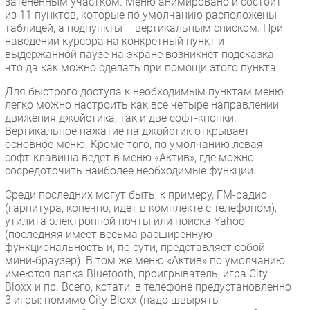
затененным участком. Меню анимировано и состоит
из 11 пунктов, которые по умолчанию расположены
таблицей, а подпункты – вертикальным списком. При
наведении курсора на конкретный пункт и
выдержанной паузе на экране возникнет подсказка:
что да как можно сделать при помощи этого пункта.
Для быстрого доступа к необходимым пунктам меню
легко можно настроить как все четыре направлении
движения джойстика, так и две софт-кнопки.
Вертикальное нажатие на джойстик открывает
основное меню. Кроме того, по умолчанию левая
софт-клавиша ведет в меню «Актив», где можно
сосредоточить наиболее необходимые функции.
Среди последних могут быть, к примеру, FM-радио
(гарнитура, конечно, идет в комплекте с телефоном),
утилита электронной почты или поиска Yahoo
(последняя имеет весьма расширенную
функциональность и, по сути, представляет собой
мини-браузер). В том же меню «Актив» по умолчанию
имеются папка Bluetooth, проигрыватель, игра City
Bloxx и пр. Всего, кстати, в телефоне предустановленно
3 игры: помимо City Bloxx (надо швырять