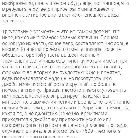
изображения, света и чего-нибудь еще, но главное, что
в результате остается яркое, запоминающееся и
вполне позитивное впечатление от внешнего вида
телефона.
Треугольные сегменты – это на самом деле не что
иное, как самые разнообразные клавиши. Причем
основную их часть, ясное дело, составляют цифровые
кнопки. Клавиши приема и отмены вызова тоже не
обошла стороной участь вышеописанных
треугольников, и лишь софт-кнопки, хоть и имеют три
угла, но отличаются от своих собратьев, во-первых,
формой, а во-вторых, выпуклостью. Оно и понятно,
ведь пользователю надо бы не перепутать их с
джойстиком, который хоть и круглый, но больше
похож на кнопку. Правда, несмотря на это, управлять
им предельно легко: он реагирует на команды
мгновенно, а движения четкие и ровные, чего уж точно
нельзя было ожидать при таких габаритах – пимпочка
какая-то, а не джойстик. Конечно, временами
приходится к джойстику приложить усилие или
скорректировать направление его движения, но таких
случаев и в начале знакомства с «7500» немного, а
постепенно они и вовсе исчезнут.