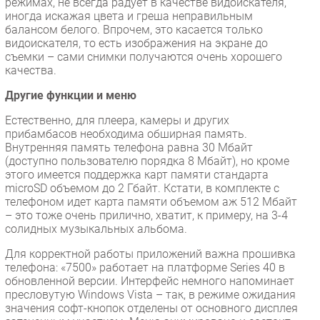
режимах, не всегда радует в качестве видоискателя,
иногда искажая цвета и греша неправильным
балансом белого. Впрочем, это касается только
видоискателя, то есть изображения на экране до
съемки – сами снимки получаются очень хорошего
качества.
Другие функции и меню
Естественно, для плеера, камеры и других
прибамбасов необходима обширная память.
Внутренняя память телефона равна 30 Мбайт
(доступно пользователю порядка 8 Мбайт), но кроме
этого имеется поддержка карт памяти стандарта
microSD объемом до 2 Гбайт. Кстати, в комплекте с
телефоном идет карта памяти объемом аж 512 Мбайт
– это тоже очень прилично, хватит, к примеру, на 3-4
солидных музыкальных альбома.
Для корректной работы приложений важна прошивка
телефона: «7500» работает на платформе Series 40 в
обновленной версии. Интерфейс немного напоминает
пресловутую Windows Vista – так, в режиме ожидания
значения софт-кнопок отделены от основного дисплея