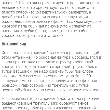
внешне? Кто-то экспериментирует с расположением
Безопасность
элементов, кто-то ориентирует их по горизонтали
вместо классической вертикальной развертки, а
Инновации
дизайнеры Nokia нашли выход в эксплуатации
CIO/Управление ИТ
различных геометрических форм. В данном случае их
жертвой пала обычная призма (что и следует из
Гаджеты
названия «трубки») – надеемся, никто не забыл из
Здоровье
уроков геометрии, что это такое?
Внешний вид
РАЗДЕЛЫ
Хотя аналогии с призмой все же напрашиваются (об
этом чуть ниже), но основная фигура, бросающаяся в
Новости
глаза при взгляде на сложно структурированный
Аналитика
корпус «7500», – это равносторонний треугольник с
тупой вершиной (не надо кривить губы при слове
Интервью
«тупая» - это всего лишь означает угол более 90
Мероприятия
градусов). Но, согласитесь, продвигать телефон под
брендом «Равносторонний треугольник с тупой
Проекты
вершиной» было бы по меньшей мере проблематично.
IT класс
На самом деле идея с призмой достаточно прозрачна:
Тестовый стенд
вышеописанные треугольники образуют некое
Каталог компаний
визуальное подобие призматических преломлений