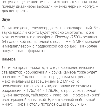
потрясающе реалистичны – и становится понятным,
почему дизайнеры выбрали именно черный корпус –
для контраста.
Звук
Понятное дело, телевизор, даже широкоэкранный, без
звука вряд ли кто-то будет упорно смотреть. То же
можно сказать и о телефоне. Посему «7500» оснащен
64-голосовой полифонией с поддержкой МР3-мелодий
и медиаплеером с поддержкой основных – наиболее
популярных – форматов.
Камера
Логично предположить, что в довершение высоких
стандартов изображения и звука камера тоже будет
на высоте. Так оно и есть: перед нами матрица с
максимальным разрешением в 2 Мпикс., с
возможностью снимать видеоролики со звуком (в
разрешениях 176х144 и 128х96), с предусмотренной
кучей настроек, таймеров и, главное, – с эффективной
светодиодной вспышкой. Единственный небольшой
минус – экран, столь потрясающий в обычных