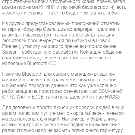
строительные блоки с подъемного крана, пренебрегая
всеми нормами КНИПП и техникой безопасности), есть
«змейка» и судоку – так что будет чем занять себя.
Из других предустановленных приложений отметим
интернет-браузер Opera, два конвертера – величин и
размеров одежды (вот такая полезная штука для
любителей прошвырнуться по бутикам в Новой
Гвинее!), утилиту мирового времени и приложение
Sensor – собственную разработку Nokia для общения
счастливых владельцев этих аппаратов – нечто
наподобие Bluetooth-ICQ.
Помимо Bluetooth для связи с манящим внешним
миром используются сразу несколько протоколов
мобильной передачи данных: это как уже успешно
работающие на просторах отечественных GSM-сетей
GPRS, WAP и EDGE, так и пока далекий от нас HSCSD.
Для деловых и просто любящих порядок людей в еще
одном полезном пункте меню - органайзере - имеется
масса полезных функций. Например, у будильника
можно настроить сигнал – мелодию или включение
радио (только надо не забыть подключить гарнитуру