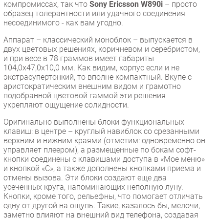
компромиссах, так что
Sony Ericsson
W890i
– просто
Безопасность
образец толерантности или удачного соединения
несоединимого - как вам угодно.
Инновации
Аппарат – классический моноблок – выпускается в
CIO/Управление ИТ
двух цветовых решениях, коричневом и серебристом,
Гаджеты
и при весе в 78 граммов имеет габариты
104,0x47,0x10,0 мм. Как видим, корпус если и не
Здоровье
экстрасупертонкий, то вполне компактный. Вкупе с
аристократическим внешним видом и грамотно
РАЗДЕЛЫ
подобранной цветовой гаммой эти решения
укрепляют ощущение солидности.
Новости
Оригинально выполнены блоки функциональных
Аналитика
клавиш: в центре – круглый навиблок со срезанными
верхним и нижним краями (отметим: одновременно он
Интервью
управляет плеером), а размещенные по бокам софт-
Мероприятия
кнопки соединены с клавишами доступа в «Мое меню»
и кнопкой «С», а также дополнены кнопками приема и
Проекты
отмены вызова. Эти блоки создают еще два
IT класс
усеченных круга, напоминающих неполную луну.
Кнопки, кроме того, рельефны, что помогает отличать
Тестовый стенд
одну от другой на ощупь. Такие, казалось бы, мелочи,
Каталог компаний
заметно влияют на внешний вид телефона, создавая