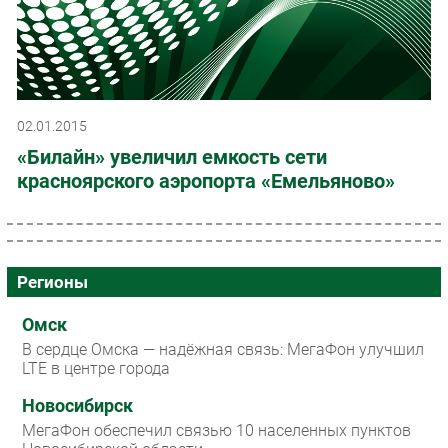
02.01.2015
«Билайн» увеличил емкость сети
красноярского аэропорта «Емельяново»
Регионы
Омск
В сердце Омска — надёжная связь: МегаФон улучшил
LTE в центре города
Новосибирск
МегаФон обеспечил связью 10 населенных пунктов