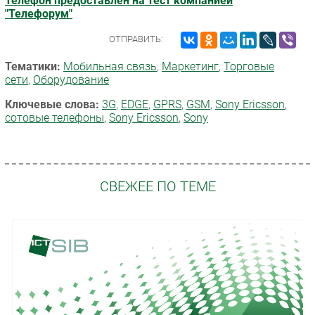
Телефон предоставлен на тест компанией
"Телефорум"
ОТПРАВИТЬ:
Тематики:
Мобильная связь
,
Маркетинг
,
Торговые
сети
,
Оборудование
Ключевые слова:
3G
,
EDGE
,
GPRS
,
GSM
,
Sony Ericsson
,
сотовые телефоны
,
Sony Ericsson
,
Sony
СВЕЖЕЕ ПО ТЕМЕ