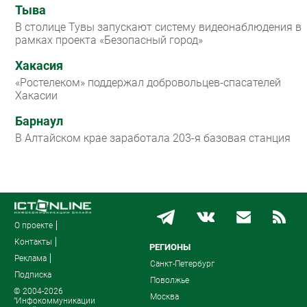
Тыва
В столице Тувы запускают систему видеонаблюдения в
рамках проекта «Безопасный город»
Хакасия
«Ростелеком» поддержал добровольцев-спасателей
Хакасии
Барнаул
В Алтайском крае заработала 203-я базовая станция
О проекте
Контакты
РЕГИОНЫ
Реклама
Санкт-Петербург
Подписка
Поволжье
© 2004-2026
Москва
"Инфокоммуникации