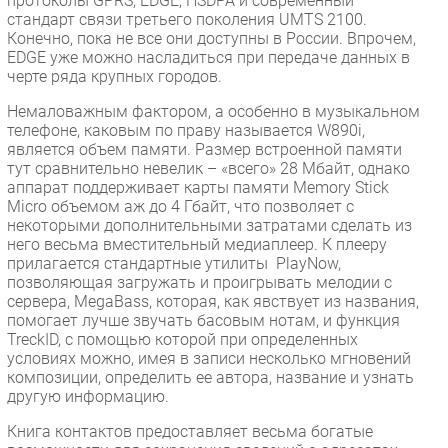
протоколы GPRS, EDGE, HSDPA и современный
стандарт связи третьего поколения UMTS 2100.
Конечно, пока не все они доступны в России. Впрочем,
EDGE уже можно насладиться при передаче данных в
черте ряда крупных городов.
Немаловажным фактором, а особенно в музыкальном
телефоне, каковым по праву называется W890i,
является объем памяти. Размер встроенной памяти
тут сравнительно невелик – «всего» 28 Мбайт, однако
аппарат поддерживает карты памяти Memory Stick
Micro объемом аж до 4 Гбайт, что позволяет с
некоторыми дополнительными затратами сделать из
него весьма вместительный медиаплеер. К плееру
прилагается стандартные утилиты PlayNow,
позволяющая загружать и проигрывать мелодии с
сервера, MegaBass, которая, как явствует из названия,
помогает лучше звучать басовым нотам, и функция
TreckID, с помощью которой при определенных
условиях можно, имея в записи несколько мгновений
композиции, определить ее автора, название и узнать
другую информацию.
Книга контактов предоставляет весьма богатые