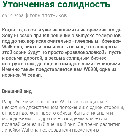
Утонченная солидность
Импорто­замещение
06.10.2008
ИГОРЬ ПЛОТНИКОВ
Автоматизация Промышленности
Интернет
Когда-то, в почти уже незапамятные времена, когда
Мобильная связь
Sony Ericsson принял решение о выпуске телефонов
под до тех пор исключительно «плеерным» брендом
Фиксированная связь
Walkman, никто и помыслить не мог, что аппараты
Интеграция
этой серии будут не просто «развлекаловкой», пусть
Рынок ПК
и весьма дорогой, а весьма солидным бизнес-
инструментом, да еще и с имиджевыми функциями.
Маркетинг
Именно таким представляется нам W890i, одна из
Торговые сети
новинок W-серии.
Оборудование
ПО
Внешний вид
Outsourcing
Разработчики телефонов Walkman находятся в
несколько двойственном положении: с одной стороны,
Кадры
аппарат должен, просто обязан быть стильным и
Регулирование
молодежным, а с другой – солидным клиентам
подавай серьезный внешний вид. За время развития
Финансы
линейки Walkman ее создатели преуспели в
Web