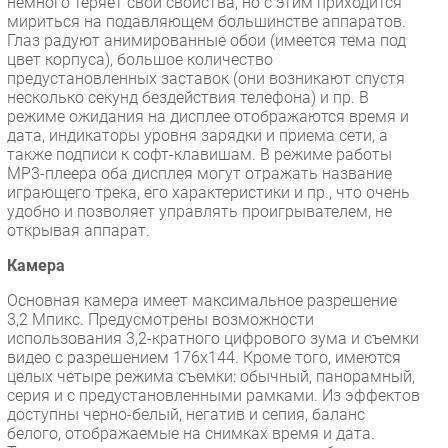
немного теряет свои свойства, но с этим приходится
мириться на подавляющем большинстве аппаратов.
Глаз радуют анимированные обои (имеется тема под
цвет корпуса), большое количество
предустановленных заставок (они возникают спустя
несколько секунд бездействия телефона) и пр. В
режиме ожидания на дисплее отображаются время и
дата, индикаторы уровня зарядки и приема сети, а
также подписи к софт-клавишам. В режиме работы
МР3-плеера оба дисплея могут отражать название
играющего трека, его характеристики и пр., что очень
удобно и позволяет управлять проигрывателем, не
открывая аппарат.
Камера
Основная камера имеет максимальное разрешение
3,2 Мпикс. Предусмотрены возможности
использования 3,2-кратного цифрового зума и съемки
видео с разрешением 176х144. Кроме того, имеются
целых четыре режима съемки: обычный, панорамный,
серия и с предустановленными рамками. Из эффектов
доступны черно-белый, негатив и сепия, баланс
белого, отображаемые на снимках время и дата.