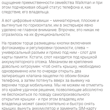
ощущение преемственности семейства Walkman и при
этом подчеркивая общий статус телефона и, как
следствие, его владельца.
А вот цифровые клавиши – миниатюрные, плоские и
вытянутые по горизонтали, им в экстерьере явно
уделено не главное внимание. Впрочем, это никак не
отразилось на их функциональности.
На правом торце размещены кнопки включения
фотокамеры и регулировки громкости, слева –
универсальный разъем и прямо под ним - слот для
карты памяти. Кстати, слот находится под крышкой
аккумуляторного отсека. Механизм ее крепления
довольно хитроумен: чтоб снять крышку, необходимо
одновременно или по очереди открыть два
запирающих клапана-защелки по обоим бокам
телефона, а затем потянуть вверх за выемку на
верхнем торце мобильника. Мы не можем не отметить
это крайне удачное решение, позволяющее абсолютно
не беспокоиться по поводу самопроизвольного
открытия крышки - и при этом владелец или
владелица может самостоятельно и быстро снять
крышку, вынуть аккумулятор и заменить SIM-карту