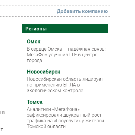
Добавить компанию
РАЗДЕЛЫ
Регионы
Новости
Омск
В сердце Омска — надёжная связь:
Аналитика
МегаФон улучшил LTE в центре
города
Интервью
Мероприятия
Новосибирск
Новосибирская область лидирует
Проекты
по применению БПЛА в
экологическом контроле
IT класс
Томск
Тестовый стенд
Аналитики «МегаФона»
 в
Каталог компаний
зафиксировали двукратный рост
 –
трафика на «Госуслуги» у жителей
Томской области
ат