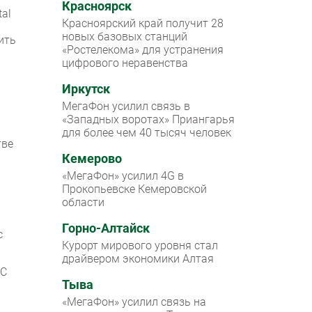
Красноярск
tal
Красноярский край получит 28
новых базовых станций
ить
«Ростелекома» для устранения
цифрового неравенства
Иркутск
МегаФон усилил связь в
«Западных воротах» Приангарья
для более чем 40 тысяч человек
тве
Кемерово
«МегаФон» усилил 4G в
Прокопьевске Кемеровской
области
Горно-Алтайск
с
Курорт мирового уровня стал
драйвером экономики Алтая
 С
Тыва
«МегаФон» усилил связь на