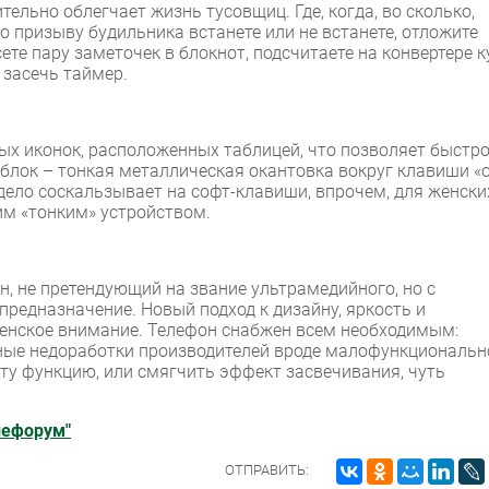
ельно облегчает жизнь тусовщиц. Где, когда, во сколько,
По призыву будильника встанете или не встанете, отложите
ете пару заметочек в блокнот, подсчитаете на конвертере к
е засечь таймер.
х иконок, расположенных таблицей, что позволяет быстр
лок – тонкая металлическая окантовка вокруг клавиши «
 дело соскальзывает на софт-клавиши, впрочем, для женски
им «тонким» устройством.
, не претендующий на звание ультрамедийного, но с
редназначение. Новый подход к дизайну, яркость и
енское внимание. Телефон снабжен всем необходимым:
ьные недоработки производителей вроде малофункциональн
у функцию, или смягчить эффект засвечивания, чуть
лефорум"
ОТПРАВИТЬ: