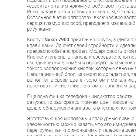
подходит и для повседневного использования. 
«сверить» с таким ярким устройством, пусть да
Prism заключается только в том в том, что на
Остальное в этих аппаратах, включая все заст
сердца гламурных особ, преподнеся маленьки
рисунками.
Корпус
Nokia 7900
приятен на ощупь, задняя п
клавишами. За счет своей стройности и идеаль
прекрасно сбалансирован. Модерновость этой 
Кнопки утоплены в панель и сосредоточены по
складываются в ромбы и образуют замысловат
такого расположения кнопок, которые явно б
Навигационный блок, как можно догадаться, та
выполнен в своем цвете - золотом и металлик
простовато и сиротливо в этом ограненном цар
Еще одна фишка телефона - индикатор работы, 
затухая, то разгораясь, причем цвет подсветки
целью обнаружения аппарата в темных ночных
Эстетствующая молодежь и гламурные дивы оце
уверенностью можно казать, что это имиджева
перегруженная «примочками». У телефона всего
устройства, гарнитуры и USB-кабеля. Телефон