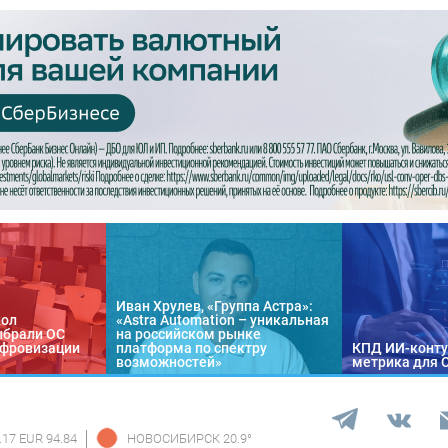
Иван Хрулев, «Группа Астра»:
кол
«Astra Automation – уникальная
ыбрали ОС
на российском рынке
цифровизации
платформа по спектру
КПД ИИ-конту
возможностей»
метрика для 
.17 EUR 94.84
НОВОСИБИРСК
20.9
°