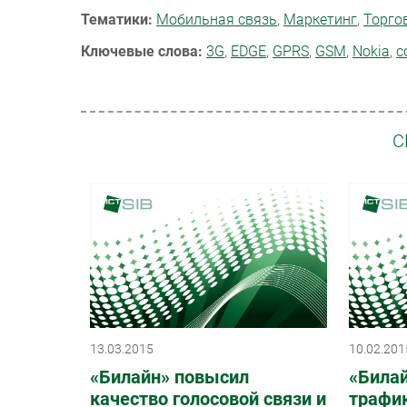
Тематики:
Мобильная связь
,
Маркетинг
,
Торго
Ключевые слова:
3G
,
EDGE
,
GPRS
,
GSM
,
Nokia
,
с
С
13.03.2015
10.02.201
«Билайн» повысил
«Билай
качество голосовой связи и
трафик