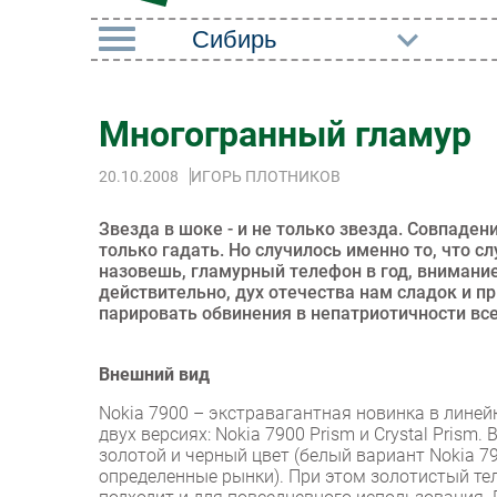
РУБРИКИ
Многогранный гламур
Импорто­замещение
Маркетин
20.10.2008
ИГОРЬ ПЛОТНИКОВ
Автоматизация
Торговые
Промышленности
Оборудов
Звезда в шоке - и не только звезда. Совпаде
Интернет
только гадать. Но случилось именно то, что с
ПО
назовешь, гламурный телефон в год, внимани
Мобильная связь
действительно, дух отечества нам сладок и п
Outsourci
парировать обвинения в непатриотичности вс
Фиксированная связь
Кадры
Интеграция
Внешний вид
Регулиро
Рынок ПК
Nokia 7900 – экстравагантная новинка в линей
двух версиях: Nokia 7900 Prism и Crystal Pris
золотой и черный цвет (белый вариант Nokia 7
определенные рынки). При этом золотистый тел