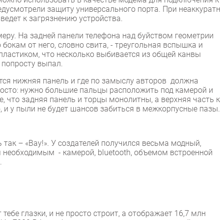
едусмотрели защиту универсального порта. При неаккурат
ведет к загрязнению устройства.
еру. На задней панели телефона над буйством геометрии
окам от него, словно свита, - треугольная вспышка и
ластиком, что несколько выбивается из общей канвы
 попросту выпал.
ется нижняя панель и где по замыслу авторов должна
просто: нужно большие пальцы расположить под камерой и
е, что задняя панель и торцы монолитны, а верхняя часть 
 и у пыли не будет шансов забиться в межкорпусные пазы.
так – «Вау!». У создателей получился весьма модный,
необходимым - камерой, bluetooth, объемом встроенной
.
ебе глазки, и не просто строит, а отображает 16,7 млн