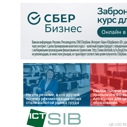
Свыше тысячи ш
Не сто резюме, а сто друзей:
Уральского ФО в
почему рекомендации снова
Astra Linux для 
стали валютой рынка труда
образования
ЦБ
USD 82