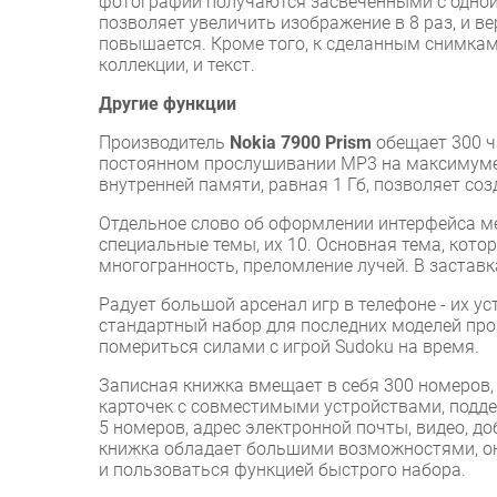
фотографии получаются засвеченными с одной
позволяет увеличить изображение в 8 раз, и в
повышается. Кроме того, к сделанным снимка
коллекции, и текст.
Другие функции
Производитель
Nokia 7900 Prism
обещает 300 ч
постоянном прослушивании MP3 на максимуме 
внутренней памяти, равная 1 Гб, позволяет с
Отдельное слово об оформлении интерфейса ме
специальные темы, их 10. Основная тема, кото
многогранность, преломление лучей. В заставк
Радует большой арсенал игр в телефоне - их уста
стандартный набор для последних моделей пр
помериться силами с игрой Sudoku на время.
Записная книжка вмещает в себя 300 номеров
карточек с совместимыми устройствами, подд
5 номеров, адрес электронной почты, видео, д
книжка обладает большими возможностями, она
и пользоваться функцией быстрого набора.