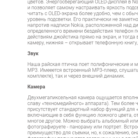
цветов. Энергосберегающий OLED-дисплей в No
и позволяет самому настраивать яркость подсв
читать с OLED-экрана более удобно, чем с обы
уровень подсветки. Его практически не заметн
напротив надписи Nokia, расположенной над д
определенного времени бездействия телефон п
действиям джойстика прямо на экран, и тогда 
камеру, нижняя – открывает телефонную книгу, 
Звук
Наша райская птичка поет полифонические и м
МР3. Имееется встроенный МР3-плеер, слушать
комплекте), так и через внешний динамик.
Камера
Двухмегапиксельная камера ощущается вполн
славу «техномедийного» аппарата). Тем более
присутствует стандартный набор функций для «н
включающие в себя функцию ложного цвета, от
многое другое. Можно выбрать альбомный или 
фотографируете - панораму или портрет. Встро
преимущество для съемки, но, к сожалению, он