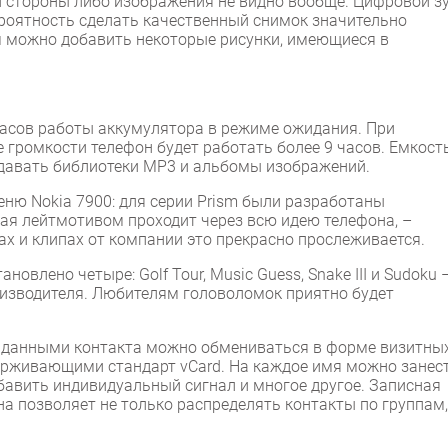
 стороны либо изображения не видно вообще. Цифровой з
ероятность сделать качественный снимок значительно
м можно добавить некоторые рисунки, имеющиеся в
асов работы аккумулятора в режиме ожидания. При
громкости телефон будет работать более 9 часов. Емкост
оздавать библиотеки MP3 и альбомы изображений.
ню Nokia 7900: для серии Prism были разработаны
рая лейтмотивом проходит через всю идею телефона, –
ах и клипах от компании это прекрасно прослеживается.
новлено четыре: Golf Tour, Music Guess, Snake III и Sudoku 
оизводителя. Любителям головоломок приятно будет
, данными контакта можно обмениваться в форме визитны
ерживающими стандарт vCard. На каждое имя можно занес
обавить индивидуальный сигнал и многое другое. Записная
 позволяет не только распределять контакты по группам,