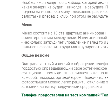
Необходимая вещь - органайзер, который значит
какая вечеринка будет – никогда не забудете. 
подъем на несколько минут несколько раз, внес
валюты - и вперед, в клуб, при этом не забудьт
Меню
Меню состоит из 10 стандартных анимированны
ориентироваться между ними. Навигационный б
- несколько затрудняет управление, палец то и
пальцев не составит труда манипулировать эт
Общее резюме
Экстравагантный и легкий в обращении телефон
гордостью оправдывающий свое эстетическое п
функциональность должны привлечь именно ж
камерой, плеером, органайзером. Незначител
фотовспышки можно легко решить, отключив эт
затемнив вспышку подручными средствами.
Телефон предоставлен на тест компанией "Те