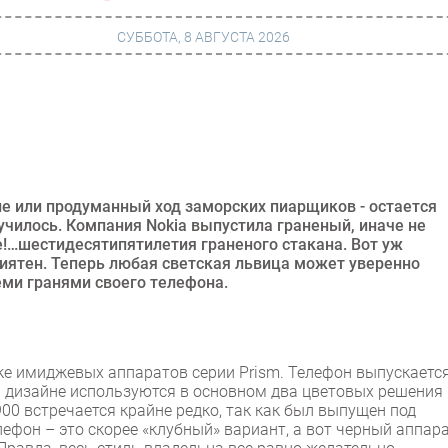
СУББОТА, 8 АВГУСТА 2026
г
Финансы
 сети
Web
ание
Безопасность
ние или продуманный ход заморских пиарщиков - остается
лучилось. Компания Nokia выпустила граненый, иначе не
Инновации
е!…шестидесятипятилетия граненого стакана. Вот уж
риятен. Теперь любая светская львица может уверенно
ng
CIO/Управление ИТ
еми гранями своего телефона.
Гаджеты
вание
Здоровье
ке имиджевых аппаратов серии Prism. Телефон выпускается
m. В дизайне используются в основном два цветовых решения
900 встречается крайне редко, так как был выпущен под
ефон – это скорее «клубный» вариант, а вот черный аппар