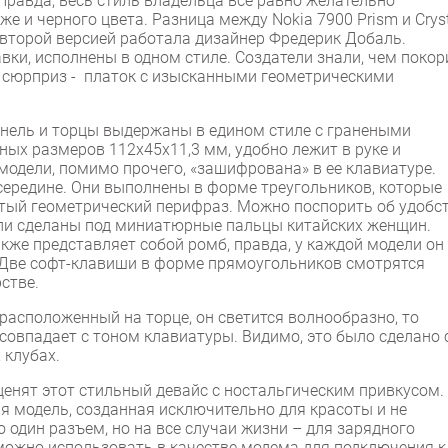
Правда, весь стиль владельца все равно желательно
же и черного цвета. Разница между Nokia 7900 Prism и Crys
д второй версией работала дизайнер Фредерик Добаль.
авки, исполнены в одном стиле. Создатели знали, чем покор
й сюрприз - платок с изысканными геометрическими
анель и торцы выдержаны в едином стиле с гранеными
ных размеров 112x45x11,3 мм, удобно лежит в руке и
модели, помимо прочего, «зашифрована» в ее клавиатуре.
середине. Они выполнены в форме треугольников, которые
ый геометрический перифраз. Можно поспорить об удобс
ыли сделаны под миниатюрные пальцы китайских женщин.
кже представляет собой ромб, правда, у каждой модели он
. Две софт-клавиши в форме прямоугольников смотрятся
стве.
расположенный на торце, он светится волнообразно, то
 совпадает с тоном клавиатуры. Видимо, это было сделано 
 клубах.
нят этот стильный девайс с ностальгическим привкусом.
я модель, созданная исключительно для красоты и не
 один разъем, но на все случаи жизни – для зарядного
 можно использовать в качестве модема для подключения к