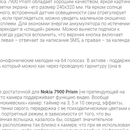
kia 7900 Prism обладает хорошим качеством, яркой картин
етки экрана - его размер 240x320 мм. На ярком солнце
чного, встроенный датчик освещенности сам отрегулирует
о, если приглядеться, можно увидеть маленькое окошечко
исплеем. Для экономии энергии аккумулятора по истечении
ереходит в «спящий» режим. Можно вынести подписи к
всегда удастся вспомнить, что верхняя кнопка включает
левая – отвечает за написание SMS, а правая – за календа
онофонические мелодии на 64 голосах. В активе - поддерж
 который можно как через проводную гарнитуру (она в
е достаточной для
Nokia 7900 Prism
(не претендующей на
 что камера поддерживает функцию видео. Вообще
окиевских» камер: таймер на 3, 5 и 10 секунд, эффекты,
тенки серого, передержка с ее психоделическими цветами 
портретный режим, в зависимости от того, что вы
енная вспышка, казалось бы, создает значительное
а расположена так близко к камере, что при ее использова