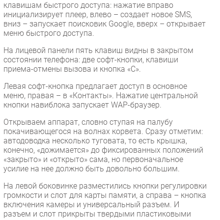
клавишам быстрого доступа: нажатие вправо
инициализирует плеер, влево – создает новое SMS,
вниз – запускает поисковик Google, вверх – открывает
меню быстрого доступа.
На лицевой панели пять клавиш видны в закрытом
состоянии телефона: две софт-кнопки, клавиши
приема-отмены вызова и кнопка «С».
Левая софт-кнопка предлагает доступ в основное
меню, правая – в «Контакты». Нажатие центральной
кнопки навиблока запускает WAP-браузер.
Открываем аппарат, словно ступая на палубу
покачивающегося на волнах корвета. Сразу отметим:
автодоводка несколько туговата, то есть крышка,
конечно, «дожимается» до фиксированных положений
«закрыто» и «открыто» сама, но первоначальное
усилие на нее должно быть довольно большим.
На левой боковинке разместились кнопки регулировки
громкости и слот для карты памяти, а справа – кнопка
включения камеры и универсальный разъем. И
разъем и слот прикрыты твердыми пластиковыми