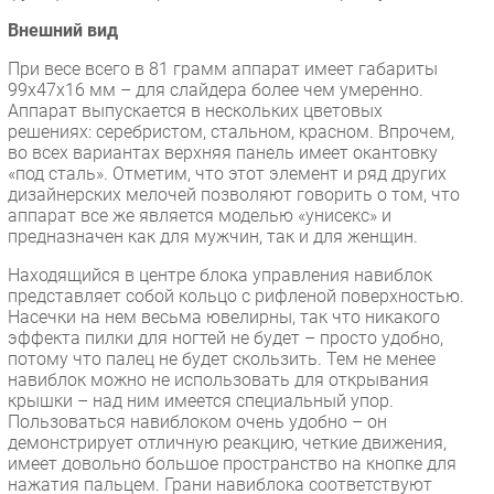
Безопасность
Внешний вид
Инновации
При весе всего в 81 грамм аппарат имеет габариты
99x47x16 мм – для слайдера более чем умеренно.
CIO/Управление ИТ
Аппарат выпускается в нескольких цветовых
Гаджеты
решениях: серебристом, стальном, красном. Впрочем,
во всех вариантах верхняя панель имеет окантовку
Здоровье
«под сталь». Отметим, что этот элемент и ряд других
дизайнерских мелочей позволяют говорить о том, что
РАЗДЕЛЫ
аппарат все же является моделью «унисекс» и
предназначен как для мужчин, так и для женщин.
Новости
Находящийся в центре блока управления навиблок
Аналитика
представляет собой кольцо с рифленой поверхностью.
Насечки на нем весьма ювелирны, так что никакого
Интервью
эффекта пилки для ногтей не будет – просто удобно,
Мероприятия
потому что палец не будет скользить. Тем не менее
навиблок можно не использовать для открывания
Проекты
крышки – над ним имеется специальный упор.
IT класс
Пользоваться навиблоком очень удобно – он
демонстрирует отличную реакцию, четкие движения,
Тестовый стенд
имеет довольно большое пространство на кнопке для
Каталог компаний
нажатия пальцем. Грани навиблока соответствуют