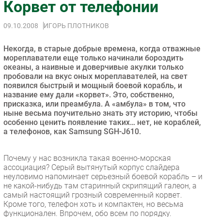
Корвет от телефонии
Импорто­замещение
09.10.2008
ИГОРЬ ПЛОТНИКОВ
Автоматизация Промышленности
Интернет
Некогда, в старые добрые времена, когда отважные
Мобильная связь
мореплаватели еще только начинали бороздить
океаны, а наивные и доверчивые акулки только
Фиксированная связь
пробовали на вкус оных мореплавателей, на свет
Интеграция
появился быстрый и мощный боевой корабль, и
Рынок ПК
название ему дали «корвет». Это, собственно,
присказка, или преамбула. А «амбула» в том, что
Маркетинг
ныне весьма поучительно знать эту историю, чтобы
Торговые сети
особенно ценить появление таких… нет, не кораблей,
а телефонов, как Samsung SGH-J610.
Оборудование
ПО
Почему у нас возникла такая военно-морская
Outsourcing
ассоциация? Серый вытянутый корпус слайдера
Кадры
неуловимо напоминает серьезный боевой корабль – и
не какой-нибудь там старинный скрипящий галеон, а
Регулирование
самый настоящий грозный современный корвет.
Финансы
Кроме того, телефон хоть и компактен, но весьма
функционален. Впрочем, обо всем по порядку.
Web