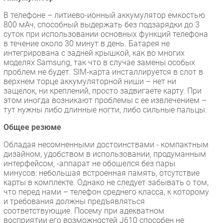
В телефоне – литиево-ионный аккумулятор емкостью
800 мАч, способный выдержать без подзарядки до 3
суток при использовании основных функций телефона
в течение около 30 минут в день. Батарея не
интегрирована с задней крышкой, как во многих
моделях Samsung, так что в случае замены особых
проблем не будет. SIM-карта инсталлируется в слот в
верхнем торце аккумуляторной ниши – нет ни
защелок, ни креплений, просто задвигаете карту. При
этом иногда возникают проблемы с ее извлечением –
тут нужны либо длинные ногти, либо сильные пальцы.
Общее резюме
Обладая несомненными достоинствами - компактным
дизайном, удобством в использовании, продуманным
интерфейсом, -аппарат не обошелся без пары
минусов: небольшая встроенная память, отсутствие
карты в комплекте. Однако не следует забывать о том,
что перед нами – телефон среднего класса, к которому
и требования должны предъявляться
соответствующие. Посему при адекватном
восприятии его возможностей J610 способен не