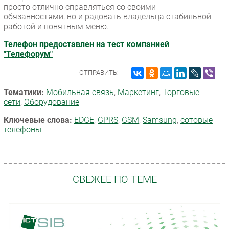
просто отлично справляться со своими
обязанностями, но и радовать владельца стабильной
работой и понятным меню.
Телефон предоставлен на тест компанией
"Телефорум"
ОТПРАВИТЬ:
Тематики:
Мобильная связь
,
Маркетинг
,
Торговые
сети
,
Оборудование
Ключевые слова:
EDGE
,
GPRS
,
GSM
,
Samsung
,
сотовые
телефоны
СВЕЖЕЕ ПО ТЕМЕ