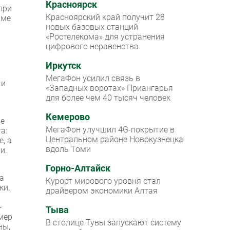
Красноярск
при
Красноярский край получит 28
име
новых базовых станций
«Ростелекома» для устранения
цифрового неравенства
Иркутск
МегаФон усилил связь в
 и
«Западных воротах» Приангарья
для более чем 40 тысяч человек
Кемерово
не
МегаФон улучшил 4G-покрытие в
а:
Центральном районе Новокузнецка
, а
вдоль Томи
и.
Горно-Алтайск
на
Курорт мирового уровня стал
ки,
драйвером экономики Алтая
-
Тыва
мер
В столице Тувы запускают систему
ны,