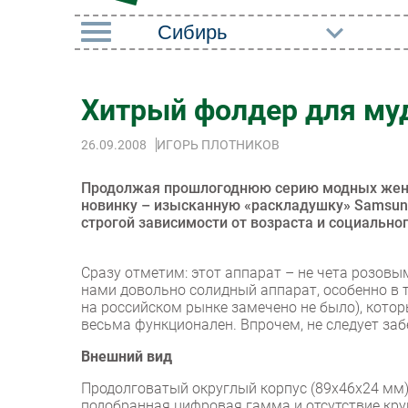
РУБРИКИ
Хитрый фолдер для му
Импорто­замещение
Маркетин
26.09.2008
ИГОРЬ ПЛОТНИКОВ
Автоматизация
Торговые
Промышленности
Оборудов
Продолжая прошлогоднюю серию модных женс
Интернет
новинку – изысканную «раскладушку» Samsun
ПО
строгой зависимости от возраста и социальног
Мобильная связь
Outsourci
Фиксированная связь
Сразу отметим: этот аппарат – не чета розов
Кадры
нами довольно солидный аппарат, особенно в т
Интеграция
на российском рынке замечено не было), котор
Регулиро
весьма функционален. Впрочем, не следует заб
Рынок ПК
Внешний вид
Продолговатый округлый корпус (89x46x24 мм)
подобранная цифровая гамма и отсутствие круп