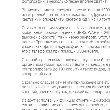
фотографий и несколько песен вполне хватит.
Записная книжка телефона рассчитана на 1000 
электронной почты, есть также поле «Другое»,
картинку и определить жертву в одну из 10 груп
Связь с внешним миром в самых разных его п
мобильной передачи данных GPRS, WAP и EDGE (
высокой скорости), так и через bluetooth. Это
папки «Приложения» он затесался в «Настройки
и контакты, фото и другие файлы. Если же побл
его с телефоном при помощи USB-кабеля.
Органайзер – весьма полезная штука, тем боле
органайзер умеет просматривать календарь в р
контролировать до 100 событий таких видов, ка
конкретной дате.
Отдельно следует отметить приложение Life sty
полезные женские утилиты – счетчик биоритмо
калорий, список покупок, женский календарь и 
Из других полезных функций отметим диктофо
сигнал на рабочие дни, на несколько любых дне
величин, а также встроенное FM-радио – куда ж