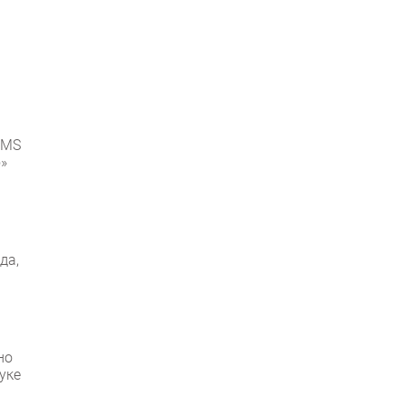
SMS
ю»
да,
но
уке