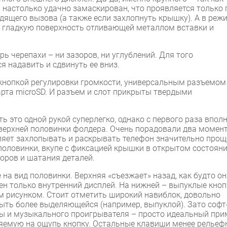
 настолько удачно замаскирован, что проявляется только 
дящего вызова (а также если захлопнуть крышку). А в реж
 гладкую поверхность отливающей металлом вставки и
ь черепахи – ни зазоров, ни углублений. Для того
я надавить и сдвинуть ее вниз.
кнопкой регулировки громкости, универсальным разъемом
арта microSD. И разъем и слот прикрыты твердыми
ь это одной рукой суперлегко, однако с первого раза впол
верхней половинки фолдера. Очень порадовали два момент
ляет захлопывать и раскрывать телефон значительно проще
половинки, вкупе с фиксацией крышки в открытом состояни
зоров и шатания деталей.
 на вид половинки. Верхняя «съезжает» назад, как будто о
ен только внутренний дисплей. На нижней – выпуклые кноп
 рисунком. Стоит отметить широкий навиблок, довольно
быть более выделяющейся (например, выпуклой). Зато софт
ры и музыкального проигрывателя – просто идеальный при
еляемую на ощупь кнопку. Остальные клавиши менее рельеф