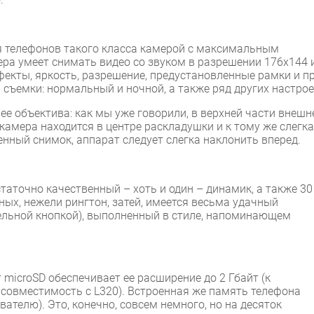
я телефонов такого класса камерой с максимальным
ера умеет снимать видео со звуком в разрешении 176х144 
фекты, яркость, разрешение, предустановленные рамки и пр
съемки: нормальный и ночной, а также ряд других настрое
е объектива: как мы уже говорили, в верхней части внешн
, камера находится в центре раскладушки и к тому же слегка
енный снимок, аппарат следует слегка наклонить вперед.
таточно качественный – хоть и один – динамик, а также 30
ых, нежели рингтон, затей, имеется весьма удачный
ельной кнопкой), выполненный в стиле, напоминающем
 microSD обеспечивает ее расширение до 2 Гбайт (к
 совместимость с L320). Встроенная же память телефона
ателю). Это, конечно, совсем немного, но на десяток