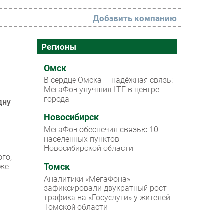
Добавить компанию
РАЗДЕЛЫ
Регионы
Новости
Омск
В сердце Омска — надёжная связь:
Аналитика
МегаФон улучшил LTE в центре
города
Интервью
дну
е
Мероприятия
Новосибирск
МегаФон обеспечил связью 10
Проекты
населенных пунктов
Новосибирской области
IT класс
го,
кже
Томск
Тестовый стенд
Аналитики «МегаФона»
Каталог компаний
зафиксировали двукратный рост
трафика на «Госуслуги» у жителей
Томской области