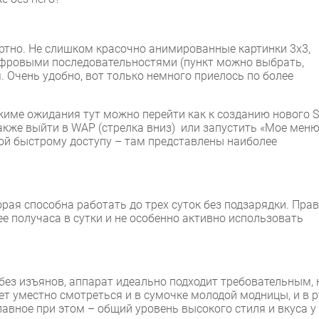
ртно. Не слишком красочно анимированные картинки 3х3,
цифровыми последовательностями (пункт можно выбрать,
 Очень удобно, вот только немного приелось по более
жиме ожидания тут можно перейти как к созданию нового 
а также выйти в WAP (стрелка вниз) или запустить «Мое мен
вой быстрому доступу – там представлены наиболее
рая способна работать до трех суток без подзарядки. Прав
ее получаса в сутки и не особенно активно использовать
без изъянов, аппарат идеально подходит требовательным, 
ет уместно смотреться и в сумочке молодой модницы, и в р
лавное при этом – общий уровень высокого стиля и вкуса у