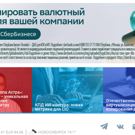
ппа Астра»:
n – уникальная
ынке
Отечественны
ектру
КПД ИИ-контура: новая
виртуализации
метрика для CIO
копирования 
.41 EUR 94.06
НОВОСИБИРСК
19.1
°