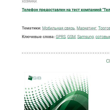
хозяйки.
Телефон предоставлен на тест компанией "Те
Тематики:
Мобильная связь
,
Маркетинг
,
Торго
Ключевые слова:
GPRS
,
GSM
,
Samsung
,
сотовы
С