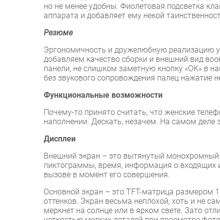
но не менее удобны. Фиолетовая подсветка к
аппарата и добавляет ему некой таинственност
Резюме
Эргономичность и дружелюбную реализацию у
добавляем качество сборки и внешний вид воо
панели, не слишком заметную кнопку «ОК» в н
без звукового сопровождения палец нажатие н
Функциональные возможности
Почему-то принято считать, что женские теле
наполнении. Дескать, незачем. На самом деле э
Дисплеи
Внешний экран – это вытянутый монохромный 
пиктограммы, время, информация о входящих и
вызове в момент его совершения.
Основной экран – это TFT-матрица размером 1
оттенков. Экран весьма неплохой, хоть и не с
меркнет на солнце или в ярком свете. Зато от
четкостью мелких деталей при просмотре фото