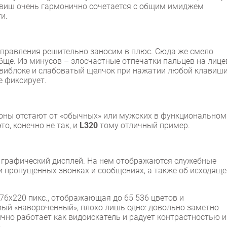
лавиш очень гармонично сочетается с общим имиджем
и.
правления решительно заносим в плюс. Сюда же смело
бще. Из минусов – злосчастные отпечатки пальцев на лице
авиблоке и слабоватый щелчок при нажатии любой клавиши
е фиксирует.
фоны отстают от «обычных» или мужских в функциональном
то, конечно не так, и
L320
тому отличный пример.
графический дисплей. На нем отображаются служебные
 пропущенных звонках и сообщениях, а также об исходящ
76х220 пикс., отображающая до 65 536 цветов и
амый «навороченный», плохо лишь одно: довольно заметно
лично работает как видоискатель и радует контрастностью и
.