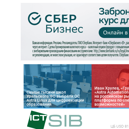
Иван Хрулев, «Гру
Свыше тысячи школ
«Astra Automatio
Уральского ФО выбрали ОС
на российском р
Astra Linux для цифровизации
платформа по сп
образования
возможностей»
ЦБ
USD 81