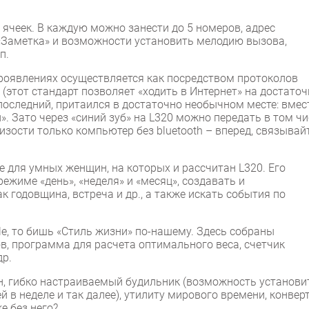
ячеек. В каждую можно занести до 5 номеров, адрес
 «Заметка» и возможности установить мелодию вызова,
п.
роявлениях осуществляется как посредством протоколов
этот стандарт позволяет «ходить в Интернет» на достаточ
т, последний, притаился в достаточно необычном месте: вмес
». Зато через «синий зуб» на L320 можно передать в том ч
изости только компьютер без bluetooth – вперед, связывай
е для умных женщин, на которых и рассчитан L320. Его
ежиме «день», «неделя» и «месяц», создавать и
к годовщина, встреча и др., а также искать события по
le, то бишь «Стиль жизни» по-нашему. Здесь собраны
в, программа для расчета оптимального веса, счетчик
др.
н, гибко настраиваемый будильник (возможность установи
й в неделе и так далее), утилиту мирового времени, конвер
е без него?