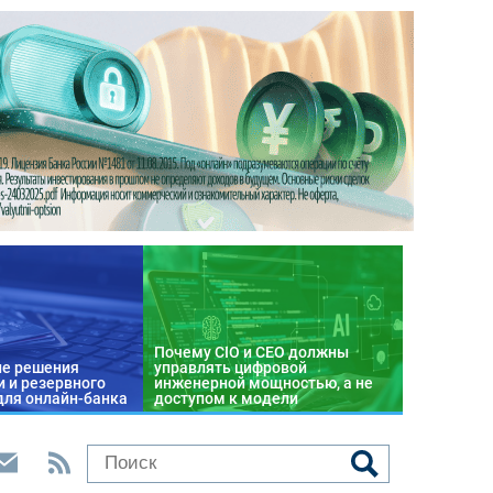
Почему CIO и CEO должны
е решения
управлять цифровой
 и резервного
инженерной мощностью, а не
для онлайн-банка
доступом к модели