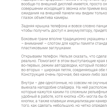
вообще-то внешний дисплей имеется, просто он
совершении исходящего звонка или приеме вхо
ожидания на внешней панели мы видим только
глазок объектива камеры.
Задняя крышка телефона и вовсе словно панцир
чтобы получить доступ к аккумулятору, придетс
Боковые грани вполне традиционно украшены 
– внимание! – слотом для карты памяти станд
пластиковыми заглушками.
Открываем телефон. Нельзя сказать, что сделат
реально. Помогают в этом выступающие края 
во-первых, режим автодоводки, который позво
во-вторых – широкая петля, соединяющая обе 
Конструкция очень прочная, без каких-либо за
Внутри – две однотонные, но совсем не скучные
выехала наподобие слайдера. На ней располож
которые кажутся каким-то сложным рельефным
удобный в работе, хотя кнопка «ОК» могла бы 
кнопки, а также клавиши инициализации каме
того, как сделать небольшую, но четко опред