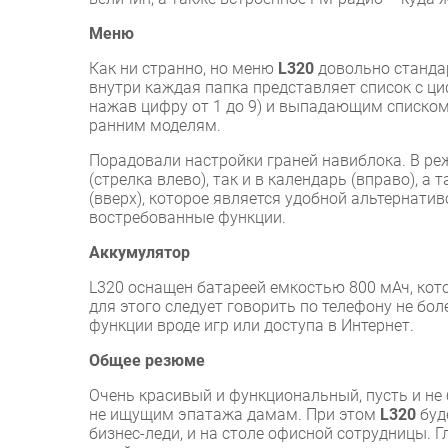
Меню
Как ни странно, но меню
L320
довольно станда
внутри каждая папка представляет список с 
нажав цифру от 1 до 9) и выпадающим списком.
ранним моделям.
Порадовали настройки граней навиблока. В ре
(стрелка влево), так и в календарь (вправо), 
(вверх), которое является удобной альтернати
востребованные функции.
Аккумулятор
L320 оснащен батареей емкостью 800 мАч, кото
для этого следует говорить по телефону не бол
функции вроде игр или доступа в Интернет.
Общее резюме
Очень красивый и функциональный, пусть и не 
не ищущим эпатажа дамам. При этом
L320
буд
бизнес-леди, и на столе офисной сотрудницы. Г