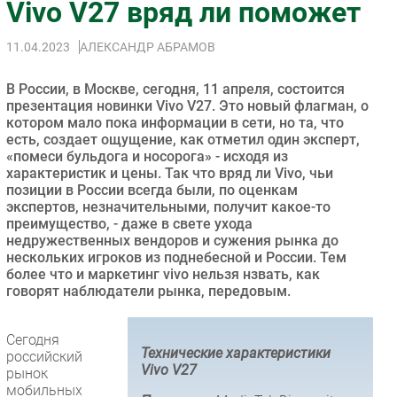
Vivo V27 вряд ли поможет
Импорто­замещение
11.04.2023
АЛЕКСАНДР АБРАМОВ
Автоматизация Промышленности
Интернет
В России, в Москве, сегодня, 11 апреля, состоится
Мобильная связь
презентация новинки Vivo V27. Это новый флагман, о
котором мало пока информации в сети, но та, что
Фиксированная связь
есть, создает ощущение, как отметил один эксперт,
Интеграция
«помеси бульдога и носорога» - исходя из
Рынок ПК
характеристик и цены. Так что вряд ли Vivo, чьи
позиции в России всегда были, по оценкам
Маркетинг
экспертов, незначительными, получит какое-то
Торговые сети
преимущество, - даже в свете ухода
недружественных вендоров и сужения рынка до
Оборудование
нескольких игроков из поднебесной и России. Тем
ПО
более что и маркетинг vivo нельзя нзвать, как
говорят наблюдатели рынка, передовым.
Outsourcing
Кадры
Сегодня
Регулирование
Технические характеристики
российский
Vivo V27
Финансы
рынок
мобильных
Web