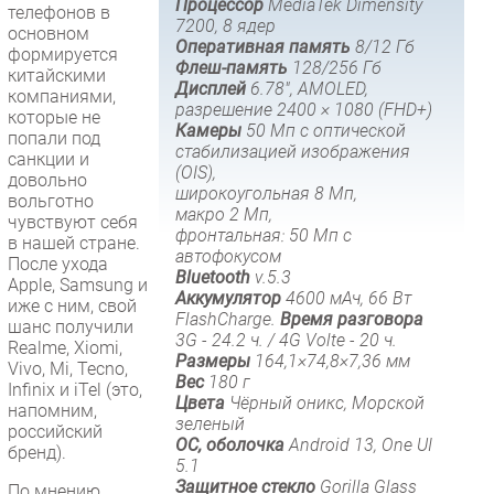
Процессор
MediaTek Dimensity
телефонов в
7200, 8 ядер
Безопасность
основном
Оперативная память
8/12 Гб
формируется
Инновации
Флеш-память
128/256 Гб
китайскими
Дисплей
6.78", AMOLED,
CIO/Управление ИТ
компаниями,
разрешение 2400 × 1080 (FHD+)
которые не
Гаджеты
Камеры
50 Мп с оптической
попали под
стабилизацией изображения
Здоровье
санкции и
(OIS),
довольно
широкоугольная 8 Мп,
вольготно
РАЗДЕЛЫ
макро 2 Мп,
чувствуют себя
фронтальная: 50 Мп с
в нашей стране.
автофокусом
Новости
После ухода
Bluetooth
v.5.3
Apple, Samsung и
Аналитика
Аккумулятор
4600 мАч, 66 Вт
иже с ним, свой
FlashCharge.
Время разговора
Интервью
шанс получили
3G - 24.2 ч. / 4G Volte - 20 ч.
Realme, Xiomi,
Мероприятия
Размеры
164,1×74,8×7,36 мм
Vivo, Mi, Tecno,
Вес
180 г
Проекты
Infinix и iTel (это,
Цвета
Чёрный оникс, Морской
напомним,
IT класс
зеленый
российский
ОС, оболочка
Android 13, One UI
Тестовый стенд
бренд).
5.1
Каталог компаний
Защитное стекло
Gorilla Glass
По мнению