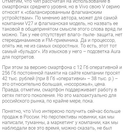
Отметим, что чип рассчитан на использование в
смартфонах среднего уровня, но в Vivo свою V серию
относят к «сбалансированным флагманским
устройствам». По мнению автора, может для самой
компании V27 и флагманская модель, но назвать ее
таковой в общепринятом смысле этого слова вряд ли
можно. Так у нее отсутствует влаго- пыле- защита, нет
стереодинамиков и FM-приемника. Да и процессор,
опять же, не из самых скоростных. То есть, этот тот
самый «бульдог». Из изысков у него – подсветка Aura
для портретов.
При этом за версию смартфона с 12 Гб оперативной и
256 Гб постоянной памяти на сайте компании просят
42 тыс. рублей (при 8 Гб «оперативки» – 38 тыс. р.) –
это относительно большая, «носорожья», цена.
Правда, отметим, смартфон поддерживает работу в
сетях пятого поколения. Но это малоактуально для
российского рынка, по крайне мере, пока.
Понятно, что Vivo интересно получить сейчас больше
продаж в России. Но перспективы новинки, как мы
написали, туманны, а маркетинг у компании, как мы
наблюдали все это время, можно сказать, не был