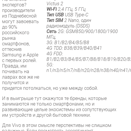
Victus 2
экспертов?
Wi-Fi
2,4 ГГц, 5 ГГц
производители
Тип USB
USB Type-C
из Поднебесной
Тип SIM
2 Nano, один
могут завоевать
радиомодуль (DSDS)
до 90%
Сеть
2G: GSM850/900/1800/1900
российского
МГц,
рынка
3G: B1/B2/B4/B5/B8
смартфонов,
4G ТDD: B38/B39/B40/B41
оттеснив
4G FDD:
Samsung и Apple
B1/B2/B3/B4/B5/B7/B8/B18/B19/B20/B
с первых ролей.
5G:
Правда, им
n1/n3/n5/n7/n8/n20/n28/n38/n40/n41/
почивать на
лаврах все же не
получится и
придется потолкаться, но уже между собой.
И в выигрыше тут окажутся те бренды, которые
занимаются не только смартфонами, но и
развивающие целые экосистемы из сопутствующих
им устройств и другой бытовой техники.
Для Vivo в этом смысле перспективы не слишком
радужные. Если посмотреть ассортимент