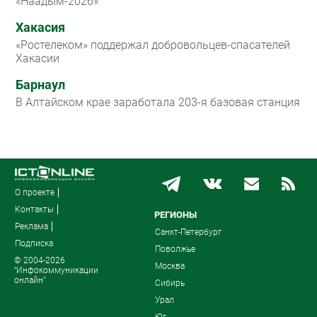
«Наадым-2026»
Хакасия
«Ростелеком» поддержал добровольцев-спасателей
Хакасии
Барнаул
В Алтайском крае заработала 203-я базовая станция
О проекте
Контакты
РЕГИОНЫ
Реклама
Санкт-Петербург
Подписка
Поволжье
© 2004-2026
Москва
"Инфокоммуникации
онлайн"
Сибирь
Урал
Юг