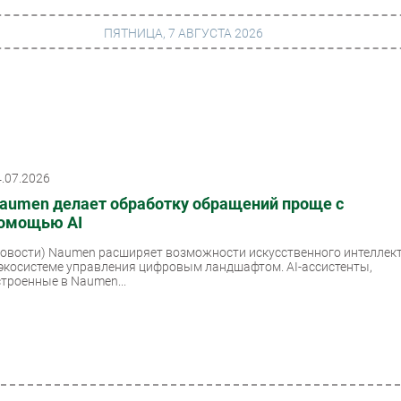
ПЯТНИЦА, 7 АВГУСТА 2026
г
Финансы
 сети
Web
4.07.2026
ание
Безопасность
aumen делает обработку обращений проще с
Инновации
омощью AI
ng
CIO/Управление ИТ
Новости)
Naumen расширяет возможности искусственного интеллек
 экосистеме управления цифровым ландшафтом. AI-ассистенты,
Гаджеты
строенные в Naumen...
вание
Здоровье