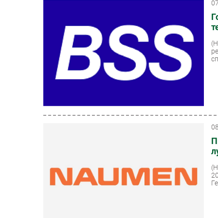
0
Г
т
(
р
с
0
П
л
(
2
Г