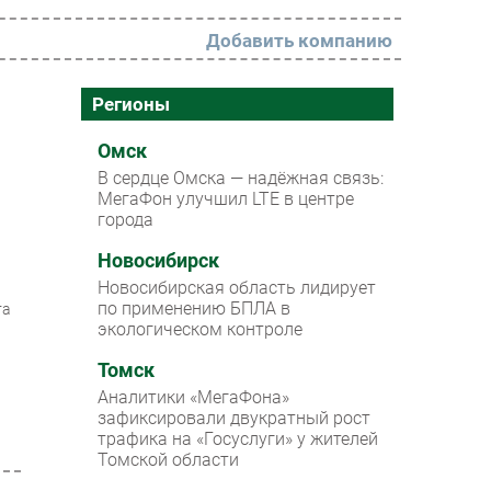
Добавить компанию
РАЗДЕЛЫ
Регионы
Новости
Омск
В сердце Омска — надёжная связь:
Аналитика
МегаФон улучшил LTE в центре
города
Интервью
Мероприятия
Новосибирск
Новосибирская область лидирует
Проекты
по применению БПЛА в
та
экологическом контроле
IT класс
Томск
Тестовый стенд
Аналитики «МегаФона»
Каталог компаний
зафиксировали двукратный рост
трафика на «Госуслуги» у жителей
Томской области