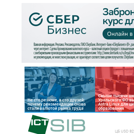
Свыше тысячи ш
Не сто резюме, а сто друзей:
Уральского ФО в
почему рекомендации снова
Astra Linux для 
стали валютой рынка труда
образования
ЦБ
USD 82