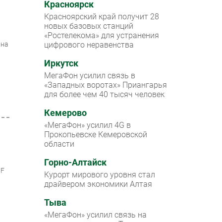
Красноярск
Красноярский край получит 28
новых базовых станций
«Ростелекома» для устранения
 на
цифрового неравенства
Иркутск
МегаФон усилил связь в
«Западных воротах» Приангарья
для более чем 40 тысяч человек
Кемерово
«МегаФон» усилил 4G в
Прокопьевске Кемеровской
области
Горно-Алтайск
MF
Курорт мирового уровня стал
драйвером экономики Алтая
Тыва
«МегаФон» усилил связь на