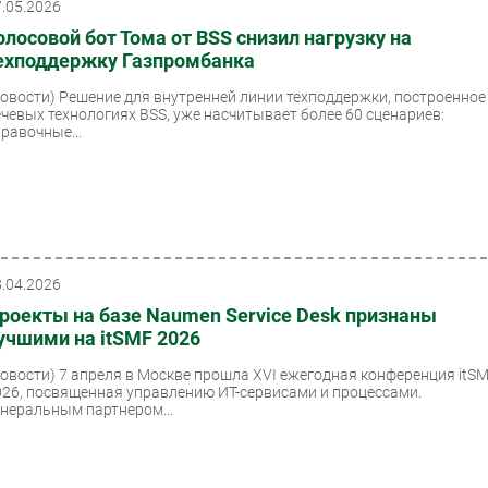
7.05.2026
олосовой бот Тома от BSS снизил нагрузку на
ехподдержку Газпромбанка
Новости)
Решение для внутренней линии техподдержки, построенное
ечевых технологиях BSS, уже насчитывает более 60 сценариев:
правочные...
8.04.2026
роекты на базе Naumen Service Desk признаны
учшими на itSMF 2026
Новости)
7 апреля в Москве прошла XVI ежегодная конференция itS
026, посвященная управлению ИТ-сервисами и процессами.
енеральным партнером...