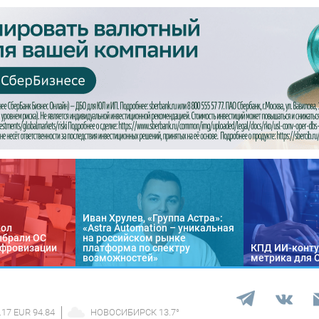
Иван Хрулев, «Группа Астра»:
кол
«Astra Automation – уникальная
ыбрали ОС
на российском рынке
цифровизации
платформа по спектру
КПД ИИ-конту
возможностей»
метрика для 
.17 EUR 94.84
НОВОСИБИРСК
13.7
°