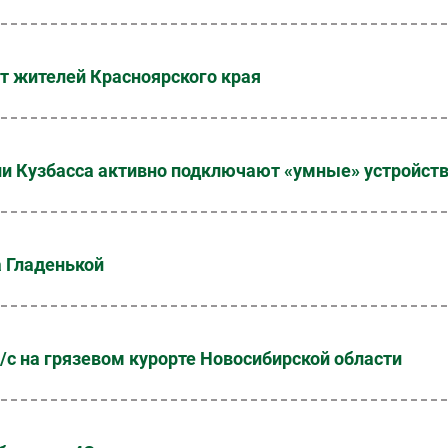
т жителей Красноярского края
ли Кузбасса активно подключают «умные» устройст
а Гладенькой
/с на грязевом курорте Новосибирской области