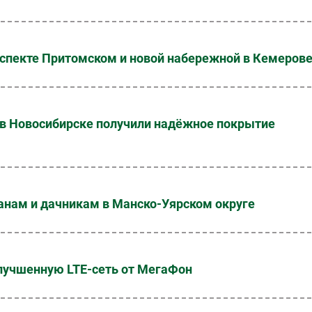
спекте Притомском и новой набережной в Кемеров
 в Новосибирске получили надёжное покрытие
анам и дачникам в Манско-Уярском округе
улучшенную LTE-сеть от МегаФон