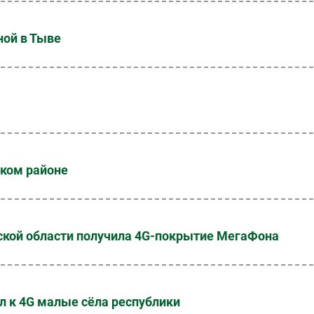
ой в Тыве
ском районе
мской области получила 4G-покрытие МегаФона
 к 4G малые сёла республики