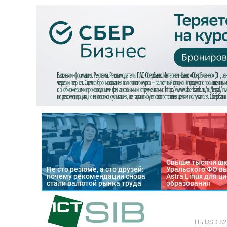
Свыше тысячи ш
Не сто резюме, а сто друзей:
Уральского ФО в
почему рекомендации снова
Astra Linux для 
стали валютой рынка труда
образования
ЦБ
USD 82