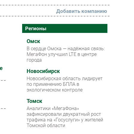
Добавить компанию
РАЗДЕЛЫ
Регионы
Новости
Омск
В сердце Омска — надёжная связь:
Аналитика
МегаФон улучшил LTE в центре
города
Интервью
е
Мероприятия
Новосибирск
Новосибирская область лидирует
Проекты
по применению БПЛА в
экологическом контроле
IT класс
Томск
Тестовый стенд
Аналитики «МегаФона»
Каталог компаний
зафиксировали двукратный рост
трафика на «Госуслуги» у жителей
Томской области