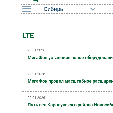
РУБРИКИ
Импорто­замещение
Маркетин
LTE
Автоматизация
Торговые
Промышленности
28.01.2026
Оборудов
Интернет
МегаФон установил новое оборудование
ПО
Мобильная связь
Outsourci
Фиксированная связь
21.01.2026
Кадры
МегаФон провел масштабное расширени
Интеграция
Регулиро
Рынок ПК
20.01.2026
Пять сёл Карасукского района Новосиб