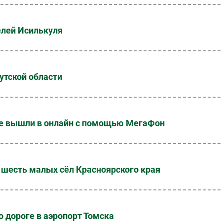
елей Исилькуля
утской области
ые вышли в онлайн с помощью МегаФон
 шесть малых сёл Красноярского края
 дороге в аэропорт Томска