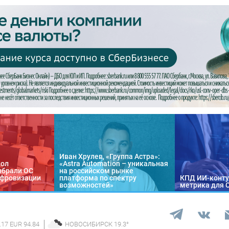
Иван Хрулев, «Группа Астра»:
кол
«Astra Automation – уникальная
ыбрали ОС
на российском рынке
цифровизации
платформа по спектру
КПД ИИ-конту
возможностей»
метрика для 
.17 EUR 94.84
НОВОСИБИРСК
19.3
°