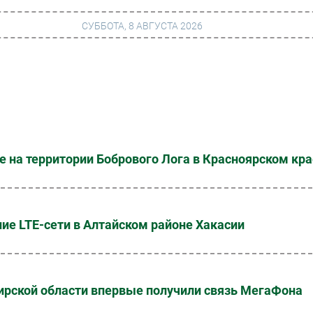
СУББОТА, 8 АВГУСТА 2026
г
Финансы
 сети
Web
ание
Безопасность
 на территории Бобрового Лога в Красноярском кра
Инновации
ng
CIO/Управление ИТ
Гаджеты
е LTE-сети в Алтайском районе Хакасии
вание
Здоровье
ирской области впервые получили связь МегаФона