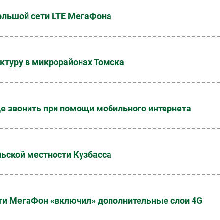
большой сети LTE МегаФона
ктуру в микрорайонах Томска
ще звонить при помощи мобильного интернета
льской местности Кузбасса
сти МегаФон «включил» дополнительные слои 4G