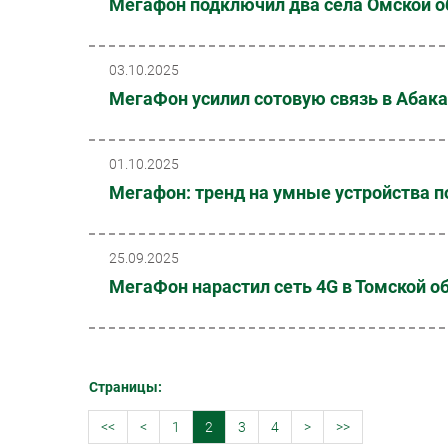
Мегафон подключил два села Омской о
03.10.2025
МегаФон усилил сотовую связь в Абак
01.10.2025
Мегафон: тренд на умные устройства п
25.09.2025
МегаФон нарастил сеть 4G в Томской о
Страницы:
<<
<
1
2
3
4
>
>>