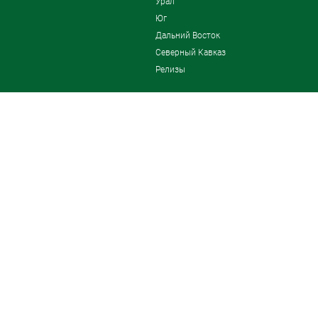
Урал
Юг
Дальний Восток
Северный Кавказ
Релизы