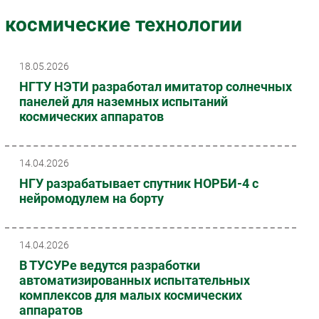
Импорто­замещение
космические технологии
Автоматизация Промышленности
Интернет
18.05.2026
Мобильная связь
НГТУ НЭТИ разработал имитатор солнечных
Фиксированная связь
панелей для наземных испытаний
космических аппаратов
Интеграция
Рынок ПК
Маркетинг
14.04.2026
Торговые сети
НГУ разрабатывает спутник НОРБИ-4 с
нейромодулем на борту
Оборудование
ПО
Outsourcing
14.04.2026
Кадры
В ТУСУРе ведутся разработки
Регулирование
автоматизированных испытательных
комплексов для малых космических
Финансы
аппаратов
Web