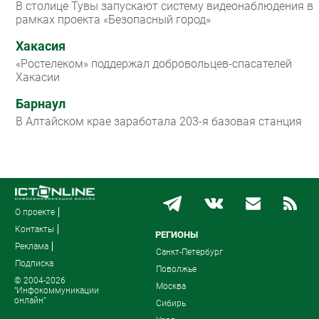
В столице Тувы запускают систему видеонаблюдения в
рамках проекта «Безопасный город»
Хакасия
«Ростелеком» поддержал добровольцев-спасателей
Хакасии
Барнаул
В Алтайском крае заработала 203-я базовая станция
О проекте
Контакты
РЕГИОНЫ
Реклама
Санкт-Петербург
Подписка
Поволжье
© 2004-2026
Москва
"Инфокоммуникации
онлайн"
Сибирь