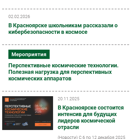
Безопасность
02.02.2026
Инновации
В Красноярске школьникам рассказали о
CIO/Управление ИТ
кибербезопасности в космосе
Гаджеты
Здоровье
Мероприятия
РАЗДЕЛЫ
Перспективные космические технологии.
Полезная нагрузка для перспективных
Новости
космических аппаратов
Аналитика
Интервью
20.11.2025
Мероприятия
В Красноярске состоится
Проекты
интенсив для будущих
IT класс
лидеров космической
Тестовый стенд
отрасли
Каталог компаний
(Новости)
С 6 по 12 декабря 2025