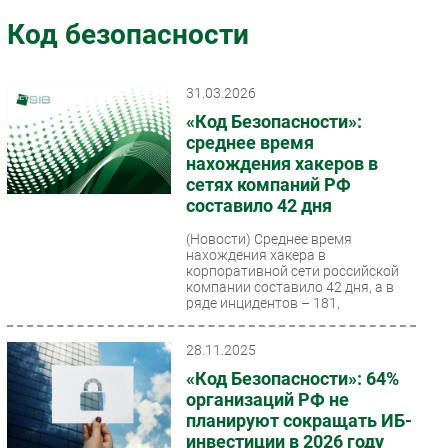
Импорто­замещение
Код безопасности
Автоматизация Промышленности
Интернет
31.03.2026
Мобильная связь
«Код Безопасности»:
Фиксированная связь
среднее время
нахождения хакеров в
Интеграция
сетях компаний РФ
Рынок ПК
составило 42 дня
Маркетинг
(Новости)
Среднее время
Торговые сети
нахождения хакера в
корпоративной сети российской
Оборудование
компании составило 42 дня, а в
ряде инцидентов – 181,
ПО
рассказали в...
Outsourcing
28.11.2025
Кадры
«Код Безопасности»: 64%
Регулирование
организаций РФ не
Финансы
планируют сокращать ИБ-
инвестиции в 2026 году
Web