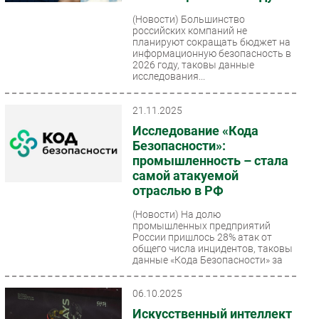
Безопасность
(Новости)
Большинство
российских компаний не
Инновации
планируют сокращать бюджет на
информационную безопасность в
CIO/Управление ИТ
2026 году, таковы данные
исследования...
Гаджеты
Здоровье
21.11.2025
Исследование «Кода
РАЗДЕЛЫ
Безопасности»:
промышленность – стала
Новости
самой атакуемой
Аналитика
отраслью в РФ
Интервью
(Новости)
На долю
промышленных предприятий
Мероприятия
России пришлось 28% атак от
Проекты
общего числа инцидентов, таковы
данные «Кода Безопасности» за
IT класс
три квартала...
Тестовый стенд
06.10.2025
Каталог компаний
Искусственный интеллект