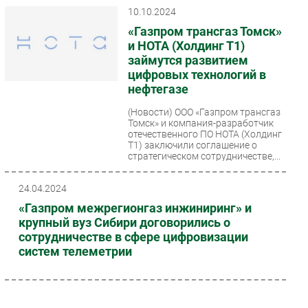
10.10.2024
Безопасность
«Газпром трансгаз Томск»
Инновации
и НОТА (Холдинг Т1)
CIO/Управление ИТ
займутся развитием
цифровых технологий в
Гаджеты
нефтегазе
Здоровье
(Новости)
ООО «Газпром трансгаз
Томск» и компания-разработчик
РАЗДЕЛЫ
отечественного ПО НОТА (Холдинг
Т1) заключили соглашение о
стратегическом сотрудничестве,...
Новости
Аналитика
24.04.2024
Интервью
«Газпром межрегионгаз инжиниринг» и
Мероприятия
крупный вуз Сибири договорились о
сотрудничестве в сфере цифровизации
Проекты
систем телеметрии
IT класс
Тестовый стенд
Каталог компаний