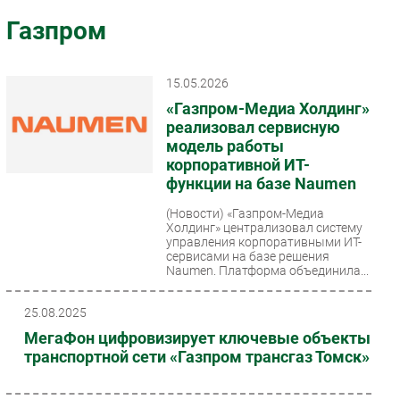
Импорто­замещение
Газпром
Автоматизация Промышленности
Интернет
15.05.2026
Мобильная связь
«Газпром-Медиа Холдинг»
Фиксированная связь
реализовал сервисную
модель работы
Интеграция
корпоративной ИТ-
Рынок ПК
функции на базе Naumen
Маркетинг
(Новости)
«Газпром-Медиа
Торговые сети
Холдинг» централизовал систему
управления корпоративными ИТ-
Оборудование
сервисами на базе решения
Naumen. Платформа объединила...
ПО
Outsourcing
25.08.2025
Кадры
МегаФон цифровизирует ключевые объекты
Регулирование
транспортной сети «Газпром трансгаз Томск»
Финансы
Web