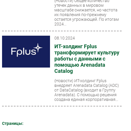
(Новости)
Общее количество
утечек данных в мировом
Безопасность
масштабе снижается, но частота
их появления по-прежнему
Инновации
остается угрожающей. По итогам
CIO/Управление ИТ
2024...
Гаджеты
08.10.2024
Здоровье
ИТ-холдинг Fplus
трансформирует культуру
РАЗДЕЛЫ
работы с данными с
помощью Arenadata
Новости
Catalog
Аналитика
(Новости)
ИТ-холдинг Fplus
Интервью
внедряет Arenadata Catalog (ADC)
от DataCatalog (входит в Группу
Мероприятия
Arenadata). С помощью решения
создана единая корпоративная...
Проекты
IT класс
Тестовый стенд
Страницы:
Каталог компаний