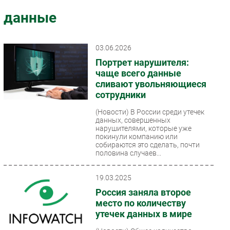
Импорто­замещение
данные
Автоматизация Промышленности
Интернет
03.06.2026
Мобильная связь
Портрет нарушителя:
Фиксированная связь
чаще всего данные
сливают увольняющиеся
Интеграция
сотрудники
Рынок ПК
(Новости)
В России среди утечек
Маркетинг
данных, совершенных
Торговые сети
нарушителями, которые уже
покинули компанию или
Оборудование
собираются это сделать, почти
половина случаев...
ПО
Outsourcing
19.03.2025
Кадры
Россия заняла второе
Регулирование
место по количеству
утечек данных в мире
Финансы
Web