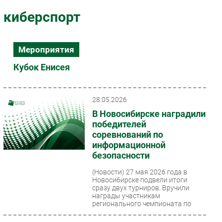
Импорто­замещение
киберспорт
Автоматизация Промышленности
Интернет
Мероприятия
Мобильная связь
Кубок Енисея
Фиксированная связь
Интеграция
Рынок ПК
28.05.2026
Маркетинг
В Новосибирске наградили
победителей
Торговые сети
соревнований по
Оборудование
информационной
ПО
безопасности
Outsourcing
(Новости)
27 мая 2026 года в
Кадры
Новосибирске подвели итоги
сразу двух турниров. Вручили
Регулирование
награды участникам
регионального чемпионата по
Финансы
информбезопасности...
Web