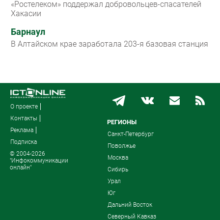
«Ростелеком» поддержал добровольцев-спасателей
Хакасии
Барнаул
В Алтайском крае заработала 203-я базовая станция
О проекте
Контакты
РЕГИОНЫ
Реклама
Санкт-Петербург
Подписка
Поволжье
© 2004-2026
Москва
"Инфокоммуникации
онлайн"
Сибирь
Урал
Юг
Дальний Восток
Северный Кавказ