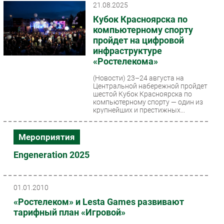
21.08.2025
Безопасность
Кубок Красноярска по
Инновации
компьютерному спорту
пройдет на цифровой
CIO/Управление ИТ
инфраструктуре
Гаджеты
«Ростелекома»
Здоровье
(Новости)
23–24 августа на
Центральной набережной пройдет
шестой Кубок Красноярска по
РАЗДЕЛЫ
компьютерному спорту — один из
крупнейших и престижных...
Новости
Аналитика
Мероприятия
Интервью
Engeneration 2025
Мероприятия
Проекты
01.01.2010
IT класс
«Ростелеком» и Lesta Games развивают
Тестовый стенд
тарифный план «Игровой»
Каталог компаний