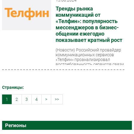
Тренды рынка
коммуникаций от
«Телфин»: популярность
мессенджеров в бизнес-
общении ежегодно
показывает кратный рост
(Новости)
Российский провайдер
коммуникационных сервисов
«Телфин» проанализировал
востребованность сервисов связи
за 2023 год и первое полугодие...
Страницы:
1
2
3
4
>
>>
Регионы