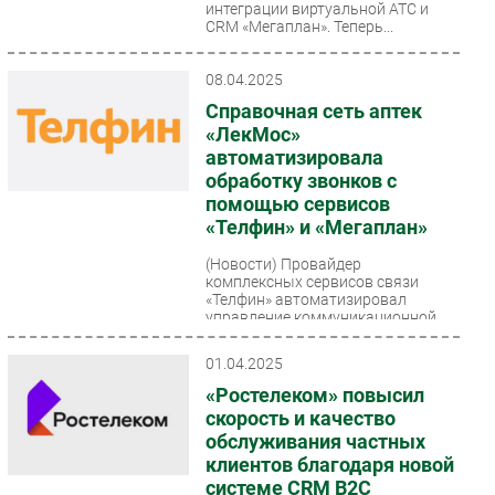
интеграции виртуальной АТС и
CRM «Мегаплан». Теперь...
08.04.2025
Справочная сеть аптек
«ЛекМос»
автоматизировала
обработку звонков с
помощью сервисов
«Телфин» и «Мегаплан»
(Новости)
Провайдер
комплексных сервисов связи
«Телфин» автоматизировал
управление коммуникационной
сетью компании «ЛекМос». Была
реализована...
01.04.2025
«Ростелеком» повысил
скорость и качество
обслуживания частных
клиентов благодаря новой
системе CRM B2C