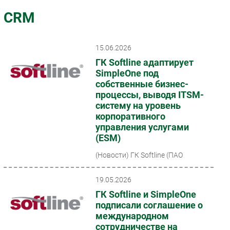
Импорто­замещение
CRM
Автоматизация Промышленности
Интернет
15.06.2026
Мобильная связь
ГК Softline адаптирует
Фиксированная связь
SimpleOne под
собственные бизнес-
Интеграция
процессы, выводя ITSM-
Рынок ПК
систему на уровень
Маркетинг
корпоративного
управления услугами
Торговые сети
(ESM)
Оборудование
(Новости)
ГК Softline (ПАО
ПО
«Софтлайн»), инвестиционно-
Outsourcing
технологический холдинг с
фокусом на инновации, завершила
19.05.2026
Кадры
очередной этап развития
ГК Softline и SimpleOne
корпоративной...
Регулирование
подписали соглашение о
Финансы
международном
сотрудничестве на
Web