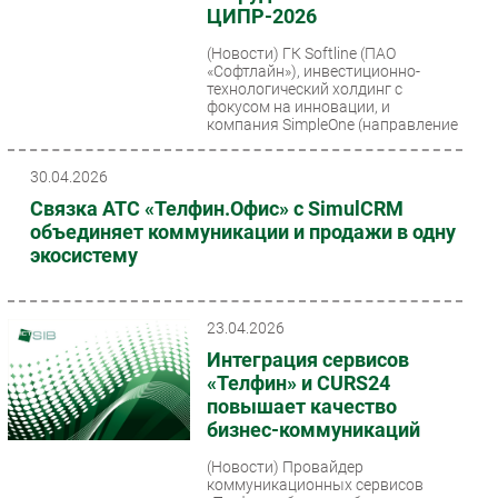
ЦИПР-2026
Безопасность
(Новости)
ГК Softline (ПАО
Инновации
«Софтлайн»), инвестиционно-
технологический холдинг с
CIO/Управление ИТ
фокусом на инновации, и
Гаджеты
компания SimpleOne (направление
прикладных...
Здоровье
30.04.2026
Связка АТС «Телфин.Офис» с SimulCRM
РАЗДЕЛЫ
объединяет коммуникации и продажи в одну
экосистему
Новости
Аналитика
Интервью
23.04.2026
Мероприятия
Интеграция сервисов
«Телфин» и CURS24
Проекты
повышает качество
IT класс
бизнес-коммуникаций
Тестовый стенд
(Новости)
Провайдер
Каталог компаний
коммуникационных сервисов