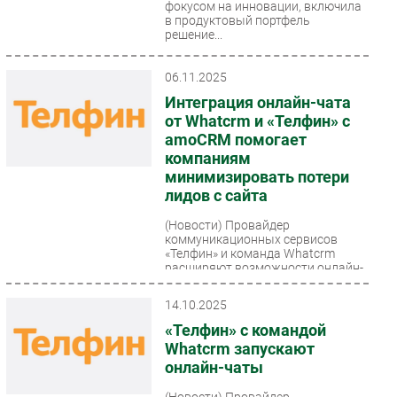
фокусом на инновации, включила
в продуктовый портфель
решение...
06.11.2025
Интеграция онлайн-чата
от Whatcrm и «Телфин» с
amoCRM помогает
компаниям
минимизировать потери
лидов с сайта
(Новости)
Провайдер
коммуникационных сервисов
«Телфин» и команда Whatcrm
расширяют возможности онлайн-
чата Whatcrm. Благодаря новой
интеграции...
14.10.2025
«Телфин» с командой
Whatcrm запускают
онлайн-чаты
(Новости)
Провайдер