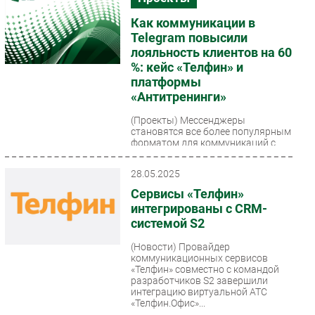
Как коммуникации в
Telegram повысили
лояльность клиентов на 60
%: кейс «Телфин» и
платформы
«Антитренинги»
(Проекты)
Мессенджеры
становятся все более популярным
форматом для коммуникаций с
клиентами. Как платформа
«Антитренинги» перевела часть
28.05.2025
диалогов...
Сервисы «Телфин»
интегрированы с CRM-
системой S2
(Новости)
Провайдер
коммуникационных сервисов
«Телфин» совместно с командой
разработчиков S2 завершили
интеграцию виртуальной АТС
«Телфин.Офис»...