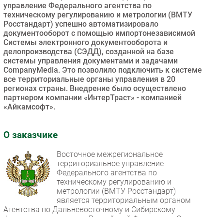
управление Федерального агентства по
Безопасность
техническому регулированию и метрологии (ВМТУ
Росстандарт) успешно автоматизировало
Инновации
документооборот с помощью импортонезависимой
CIO/Управление ИТ
Системы электронного документооборота и
делопроизводства (СЭДД), созданной на базе
Гаджеты
системы управления документами и задачами
Здоровье
CompanyMedia. Это позволило подключить к системе
все территориальные органы управления в 20
регионах страны. Внедрение было осуществлено
РАЗДЕЛЫ
партнером компании «ИнтерТраст» - компанией
«Айкамсофт».
Новости
Аналитика
О заказчике
Интервью
Восточное межрегиональное
Мероприятия
территориальное управление
Проекты
Федерального агентства по
техническому регулированию и
IT класс
метрологии (ВМТУ Росстандарт)
Тестовый стенд
является территориальным органом
Каталог компаний
Агентства по Дальневосточному и Сибирскому