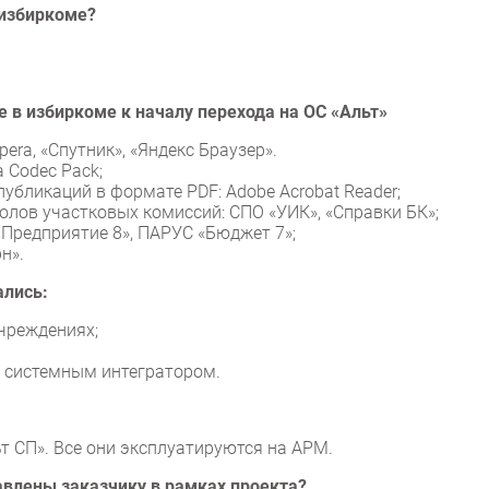
 избиркоме?
 в избиркоме к началу перехода на ОС «Альт»
Opera, «Спутник», «Яндекс Браузер».
a Codec Pack;
бликаций в формате PDF: Adobe Acrobat Reader;
олов участковых комиссий: СПО «УИК», «Справки БК»;
 Предприятие 8», ПАРУС «Бюджет 7»;
н».
ались:
чреждениях;
х системным интегратором.
т СП». Все они эксплуатируются на АРМ.
влены заказчику в рамках проекта?