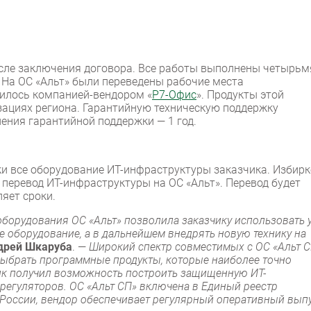
осле заключения договора. Все работы выполнены четырьм
. На ОС «Альт» были переведены рабочие места
дилось компанией-вендором «
Р7-Офис
». Продукты этой
зациях региона. Гарантийную техническую поддержку
ения гарантийной поддержки — 1 год.
ски все оборудование ИТ-инфраструктуры заказчика. Избир
перевод ИТ-инфраструктуры на ОС «Альт». Перевод будет
ляет сроки.
борудования ОС «Альт» позволила заказчику использовать 
оборудование, а в дальнейшем внедрять новую технику на
дрей Шкаруба
. —
Широкий спектр совместимых с ОС «Альт 
ыбрать программные продукты, которые наиболее точно
ик получил возможность построить защищенную ИТ-
регуляторов. ОС «Альт СП» включена в Единый реестр
 России, вендор обеспечивает регулярный оперативный вып