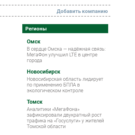
Добавить компанию
РАЗДЕЛЫ
Регионы
Новости
Омск
В сердце Омска — надёжная связь:
Аналитика
МегаФон улучшил LTE в центре
города
Интервью
Мероприятия
Новосибирск
Новосибирская область лидирует
Проекты
по применению БПЛА в
экологическом контроле
IT класс
Томск
Тестовый стенд
Аналитики «МегаФона»
Каталог компаний
зафиксировали двукратный рост
трафика на «Госуслуги» у жителей
Томской области