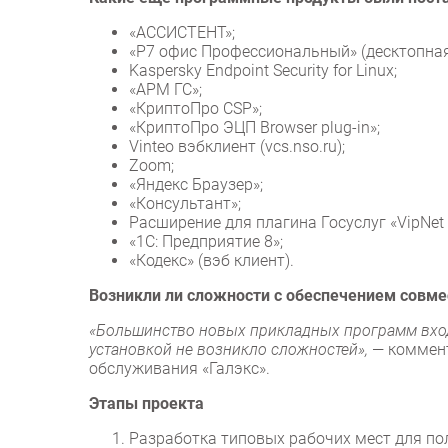
«АССИСТЕНТ»;
«Р7 офис Профессиональный» (десктопная
Kaspersky Endpoint Security for Linux;
«АРМ ГС»;
«КриптоПро CSP»;
«КриптоПро ЭЦП Browser plug-in»;
Vinteo вэбклиент (vcs.nso.ru);
Zoom;
«Яндекс Браузер»;
«Консультант»;
Расширение для плагина Госуслуг «VipNet 
«1C: Предприятие 8»;
«Кодекс» (вэб клиент).
Возникли ли сложности с обеспечением совме
«Большинство новых прикладных программ входя
установкой не возникло сложностей»,
— коммен
обслуживания «Галэкс».
Этапы проекта
Разработка типовых рабочих мест для по