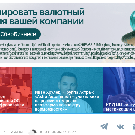
Иван Хрулев, «Группа Астра»:
кол
«Astra Automation – уникальная
ыбрали ОС
на российском рынке
цифровизации
платформа по спектру
КПД ИИ-конту
возможностей»
метрика для 
.17 EUR 94.84
НОВОСИБИРСК
13.4
°