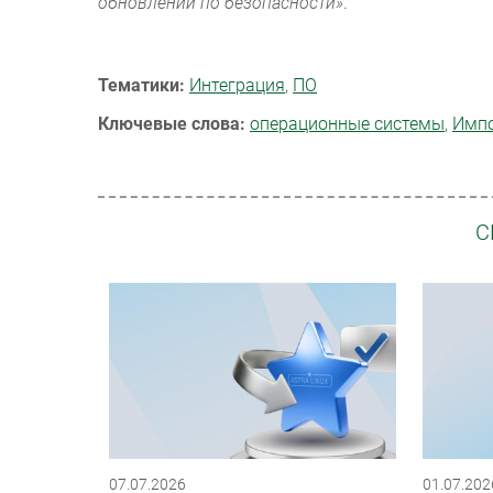
обновлений по безопасности»
.
Тематики:
Интеграция
,
ПО
Ключевые слова:
операционные системы
,
Импо
С
07.07.2026
01.07.202