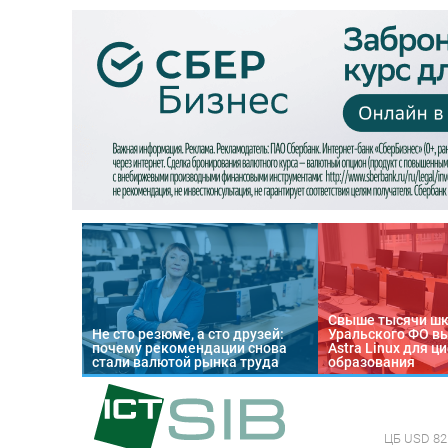
Свыше тысячи ш
Не сто резюме, а сто друзей:
Уральского ФО в
почему рекомендации снова
Astra Linux для 
стали валютой рынка труда
образования
ЦБ
USD 82