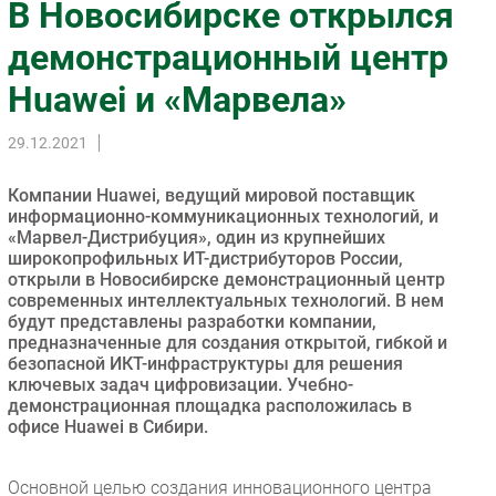
В Новосибирске открылся
Импорто­замещение
демонстрационный центр
Автоматизация Промышленности
Huawei и «Марвела»
Интернет
Мобильная связь
29.12.2021
Фиксированная связь
Интеграция
Компании Huawei, ведущий мировой поставщик
Рынок ПК
информационно-коммуникационных технологий, и
«Марвел-Дистрибуция», один из крупнейших
Маркетинг
широкопрофильных ИТ-дистрибуторов России,
Торговые сети
открыли в Новосибирске демонстрационный центр
современных интеллектуальных технологий. В нем
Оборудование
будут представлены разработки компании,
ПО
предназначенные для создания открытой, гибкой и
безопасной ИКТ-инфраструктуры для решения
Outsourcing
ключевых задач цифровизации. Учебно-
Кадры
демонстрационная площадка расположилась в
офисе Huawei в Сибири.
Регулирование
Финансы
Основной целью создания инновационного центра
Web