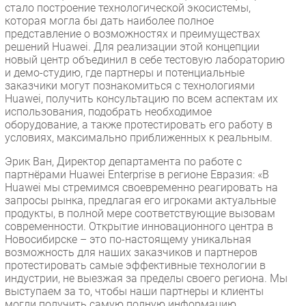
стало построение технологической экосистемы,
Безопасность
которая могла бы дать наиболее полное
представление о возможностях и преимуществах
Инновации
решений Huawei. Для реализации этой концепции
CIO/Управление ИТ
новый центр объединил в себе тестовую лабораторию
и демо-студию, где партнеры и потенциальные
Гаджеты
заказчики могут познакомиться с технологиями
Здоровье
Huawei, получить консультацию по всем аспектам их
использования, подобрать необходимое
оборудование, а также протестировать его работу в
РАЗДЕЛЫ
условиях, максимально приближенных к реальным.
Новости
Эрик Ван, Директор департамента по работе с
партнёрами Huawei Enterprise в регионе Евразия: «В
Аналитика
Huawei мы стремимся своевременно реагировать на
Интервью
запросы рынка, предлагая его игроками актуальные
продукты, в полной мере соответствующие вызовам
Мероприятия
современности. Открытие инновационного центра в
Проекты
Новосибирске – это по-настоящему уникальная
возможность для наших заказчиков и партнеров
IT класс
протестировать самые эффективные технологии в
Тестовый стенд
индустрии, не выезжая за пределы своего региона. Мы
выступаем за то, чтобы наши партнеры и клиенты
Каталог компаний
могли получить самую полную информацию,