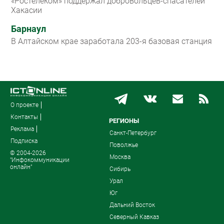
«Ростелеком» поддержал добровольцев-спасателей
Хакасии
Барнаул
В Алтайском крае заработала 203-я базовая станция
О проекте
Контакты
РЕГИОНЫ
Реклама
Санкт-Петербург
Подписка
Поволжье
© 2004-2026
Москва
"Инфокоммуникации
онлайн"
Сибирь
Урал
Юг
Дальний Восток
Северный Кавказ