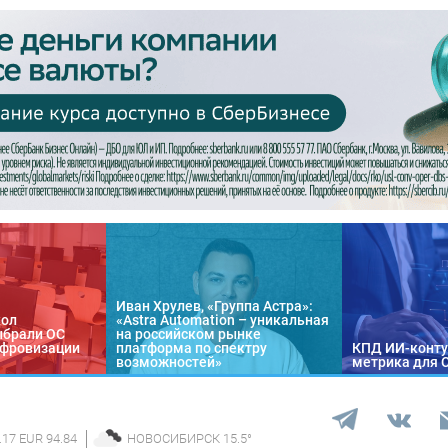
Иван Хрулев, «Группа Астра»:
кол
«Astra Automation – уникальная
ыбрали ОС
на российском рынке
цифровизации
платформа по спектру
КПД ИИ-конту
возможностей»
метрика для 
.17 EUR 94.84
НОВОСИБИРСК
15.5
°