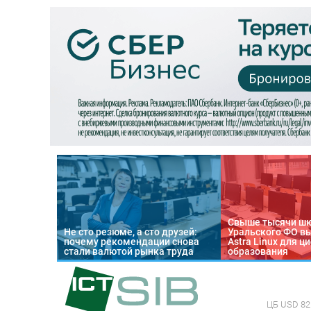
Свыше тысячи ш
Не сто резюме, а сто друзей:
Уральского ФО в
почему рекомендации снова
Astra Linux для 
стали валютой рынка труда
образования
ЦБ
USD 82