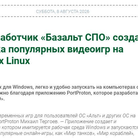
СУББОТА, 8 АВГУСТА 2026
работчик «Базальт СПО» созд
г
Финансы
а популярных видеоигр на
 сети
Web
 Linux
ание
Безопасность
Инновации
ng
CIO/Управление ИТ
 для Windows, легко и удобно запускать на компьютерах 
но благодаря приложению PortProton, которое разработа
Гаджеты
».
вание
Здоровье
временных игр для пользователей ОС «Альт» и других ОС на
rtProton Михаил Тергоев.
— Приложение создает и
в котором имитируется рабочая среда Windows и запускаютс
пулярные онлайн-игры, как «Мир танков», «Мир кораблей»,