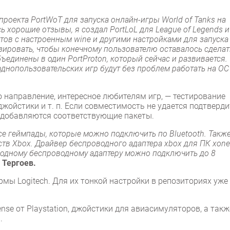
проекта PortWoT для запуска онлайн-игры World of Tanks на
 хорошие отзывы, я создал PortLoL для League of Legends и
в с настроенным wine и другими настройками для запуска
изировать, чтобы конечному пользователю оставалось сделат
ъединены в один PortProton, который сейчас и развивается.
однопользовательских игр будут без проблем работать на ОС
 направление, интересное любителям игр, — тестирование
джойстики и т. п. Если совместимость не удается подтверд
и добавляются соответствующие пакеты.
се геймпады, которые можно подключить по Bluetooth. Такж
тв Xbox. Драйвер беспроводного адаптера xbox для ПК xone
 к одному беспроводному адаптеру можно подключить до 8
Тергоев.
мы Logitech. Для их тонкой настройки в репозиториях уже
nse от Playstation, джойстики для авиасимуляторов, а такж
.