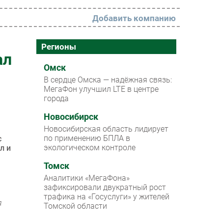
Добавить компанию
РАЗДЕЛЫ
Регионы
ал
Новости
Омск
В сердце Омска — надёжная связь:
Аналитика
МегаФон улучшил LTE в центре
города
Интервью
Мероприятия
Новосибирск
Новосибирская область лидирует
Проекты
по применению БПЛА в
с
экологическом контроле
л и
IT класс
Томск
Тестовый стенд
Аналитики «МегаФона»
Каталог компаний
зафиксировали двукратный рост
трафика на «Госуслуги» у жителей
я
Томской области