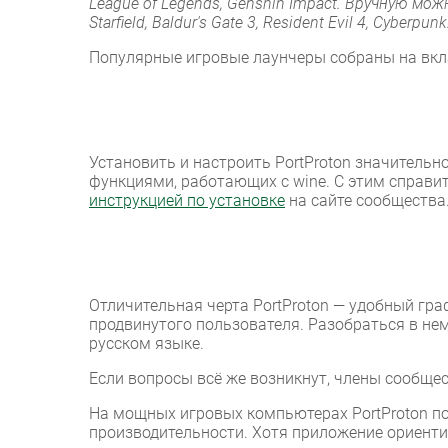
League of Legends, Genshin Impact. Вручную мож
Starfield, Baldur's Gate 3, Resident Evil 4, Cyb
Популярные игровые лаунчеры собраны на вкла
Установить и настроить PortProton значитель
функциями, работающих с wine. С этим справ
инструкцией по установке
на сайте сообщества
Отличительная черта PortProton — удобный гр
продвинутого пользователя. Разобраться в н
русском языке.
Если вопросы всё же возникнут, члены сообщест
На мощных игровых компьютерах PortProton по
производительности. Хотя приложение ориенти