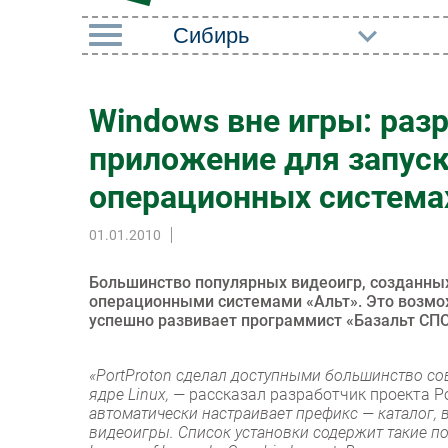
РУБРИКИ
Windows вне игры: раз
Импорто­замещение
Маркетин
приложение для запуск
Автоматизация
Торговые
Промышленности
операционных системах
Оборудов
Интернет
01.01.2010
ПО
Мобильная связь
Outsourci
Большинство популярных видеоигр, созданных
Фиксированная связь
операционными системами «Альт». Это возмож
Кадры
успешно развивает программист «Базальт СПО
Интеграция
Регулиро
Рынок ПК
«PortProton сделал доступными большинство со
ядре Linux, —
рассказал разработчик проекта Po
автоматически настраивает префикс — каталог, 
видеоигры. Список установки содержит такие по