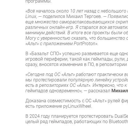
программы.
«Всё началось около 10 лет назад с небольшого 
Linux,
— поделился Михаил Тергоев.
— Появились
еще множество самораспаковывающихся скрипто
различных онлайн-игр. Я старался все автомат
минимум действий. В итоге все проекты были об
Могу с уверенностью сказать, что большинство 
«Альт» с приложением PortProton».
В «Базальт СПО» успешно развивается еще одно
игровой периферии, такой как геймпады, рули, 
сразу, вносятся изменения в ПО, в репозитори
«Сегодня под ОС «Альт» работают практически в
мы протестировали популярную линейку устройс
есть в репозиториях ОС «Альт». Интересно, что
геймпадов одновременно», —
рассказал
Михаил 
Доказана совместимость с ОС «Альт» рулей фир
есть приложение pyLinuxWheel.
В 2024 году планируется протестировать DualSe
целый ряд геймпадов, работающих по Bluetooth