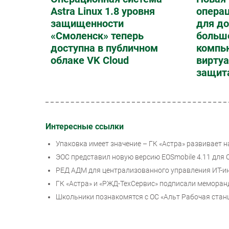
Astra Linux 1.8 уровня
опера
защищенности
для до
«Смоленск» теперь
больш
доступна в публичном
компь
облаке VK Cloud
вирту
защита
Интересные ссылки
Упаковка имеет значение – ГК «Астра» развивает 
ЭОС представил новую версию EOSmobile 4.11 для 
РЕД АДМ для централизованного управления ИТ-ин
ГК «Астра» и «РЖД-ТехСервис» подписали меморан
Школьники познакомятся с ОС «Альт Рабочая станц