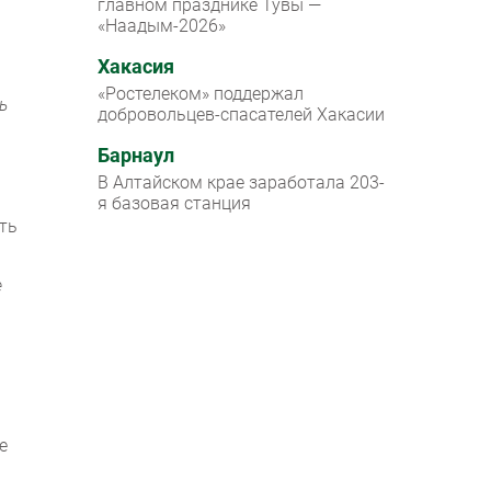
главном празднике Тувы —
«Наадым-2026»
Хакасия
«Ростелеком» поддержал
ь
добровольцев-спасателей Хакасии
Барнаул
В Алтайском крае заработала 203-
я базовая станция
ить
е
е