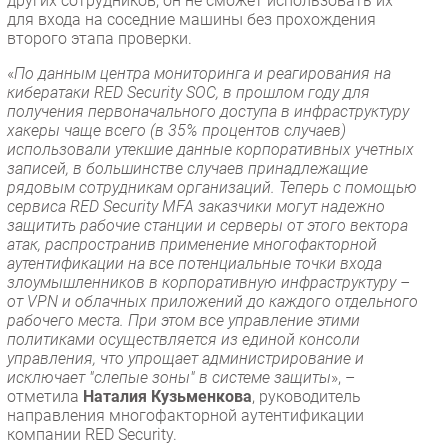
других сотрудников, он не сможет использовать их
для входа на соседние машины без прохождения
второго этапа проверки.
«
По данным центра мониторинга и реагирования на
кибератаки RED Security SOC, в прошлом году для
получения первоначального доступа в инфраструктуру
хакеры чаще всего (в 35% процентов случаев)
использовали утекшие данные корпоративных учетных
записей, в большинстве случаев принадлежащие
рядовым сотрудникам организаций. Теперь с помощью
сервиса RED Security MFA заказчики могут надежно
защитить рабочие станции и серверы от этого вектора
атак, распространив применение многофакторной
аутентификации на все потенциальные точки входа
злоумышленников в корпоративную инфраструктуру –
от VPN и облачных приложений до каждого отдельного
рабочего места. При этом все управление этими
политиками осуществляется из единой консоли
управления, что упрощает администрирование и
исключает "слепые зоны" в системе защиты
», –
отметила
Наталия Кузьменкова
, руководитель
направления многофакторной аутентификации
компании RED Security.