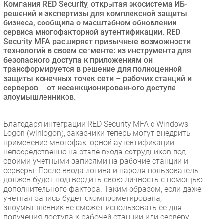
Компания RED Security, открытая экосистема ИБ-
Безопасность
решений и экспертизы для комплексной защиты
бизнеса, сообщила о масштабном обновлении
Инновации
сервиса многофакторной аутентификации. RED
CIO/Управление ИТ
Security MFA расширяет привычные возможности
технологий в своем сегменте: из инструмента для
Гаджеты
безопасного доступа к приложениям он
Здоровье
трансформируется в решение для полноценной
защиты конечных точек сети – рабочих станций и
серверов – от несанкционированного доступа
РАЗДЕЛЫ
злоумышленников.
Новости
Благодаря интеграции RED Security MFA с Windows
Аналитика
Logon (winlogon), заказчики теперь могут внедрить
применение многофакторной аутентификации
Интервью
непосредственно на этапе входа сотрудников под
Мероприятия
своими учетными записями на рабочие станции и
серверы. После ввода логина и пароля пользователь
Проекты
должен будет подтвердить свою личность с помощью
IT класс
дополнительного фактора. Таким образом, если даже
Тестовый стенд
учетная запись будет скомпрометирована,
злоумышленник не сможет использовать ее для
Каталог компаний
получения доступа к рабочей станции или серверу.