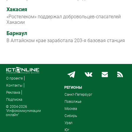
Хакасия
«Ростелеком» поддержал добровольцев-спасателей
Хакасии
Барнаул
В Алтайском крае заработала 203-я базовая станция
О проекте
Контакты
РЕГИОНЫ
Реклама
Санкт-Петербург
Подписка
Поволжье
© 2004-2026
Москва
"Инфокоммуникации
онлайн"
Сибирь
Урал
Юг