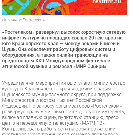
Безопасность
Инновации
Источник: Ростелеком
CIO/Управление ИТ
«Ростелеком» развернул высокоскоростную сетевую
Гаджеты
инфраструктуру на площадке свыше 20 гектаров на
Здоровье
юге Красноярского края — между реками Енисей и
Шушь. Она обеспечит работу цифровых систем и
оборудования, а также онлайн-трансляции на
РАЗДЕЛЫ
предстоящем XXII Международном фестивале
этнической музыки и ремесел «МИР Сибири».
Новости
Аналитика
Учредителями мероприятия выступают министерство
Интервью
культуры Красноярского края и администрация
Шушенского муниципального округа, при поддержке
Мероприятия
Министерства иностранных дел Российской
Проекты
Федерации. По запросу организаторов «Ростелеком»
развернул сразу несколько точек доступа к интернету,
IT класс
включая главную сцену, пультовую станцию, пресс-
Тестовый стенд
центр и передвижную телестудию «МАТЧ ТВ».
Контролировать работу сети на всем протяжении
Каталог компаний
фестиваля будет техническая команда провайдера.