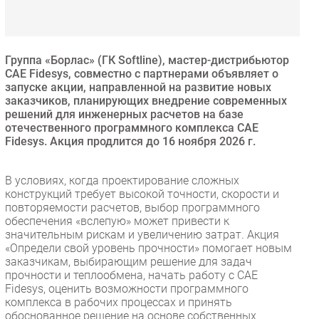
Безопасность
Инновации
CIO/Управление ИТ
Группа «Борлас» (ГК Softline), мастер-дистрибьютор
CAE Fidesys, совместно с партнерами объявляет о
Гаджеты
запуске акции, направленной на развитие новых
Здоровье
заказчиков, планирующих внедрение современных
решений для инженерных расчетов на базе
отечественного программного комплекса CAE
РАЗДЕЛЫ
Fidesys. Акция продлится до 16 ноября 2026 г.
Новости
В условиях, когда проектирование сложных
Аналитика
конструкций требует высокой точности, скорости и
повторяемости расчетов, выбор программного
Интервью
обеспечения «вслепую» может привести к
Мероприятия
значительным рискам и увеличению затрат. Акция
«Определи свой уровень прочности» помогает новым
Проекты
заказчикам, выбирающим решение для задач
IT класс
прочности и теплообмена, начать работу с CAE
Тестовый стенд
Fidesys, оценить возможности программного
комплекса в рабочих процессах и принять
Каталог компаний
обоснованное решение на основе собственных