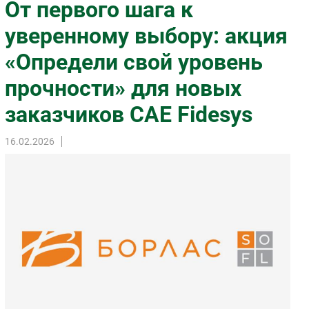
От первого шага к
Импорто­замещение
уверенному выбору: акция
Автоматизация Промышленности
«Определи свой уровень
Интернет
Мобильная связь
прочности» для новых
Фиксированная связь
заказчиков CAE Fidesys
Интеграция
Рынок ПК
16.02.2026
Маркетинг
Торговые сети
Оборудование
ПО
Outsourcing
Кадры
Регулирование
Финансы
Web