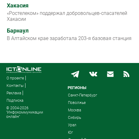
Хакасия
«Ростелеком» поддержал добровольцев-спасателей
Хакасии
Барнаул
В Алтайском крае заработала 203-я базовая станция
О проекте
Контакты
РЕГИОНЫ
Реклама
Санкт-Петербург
Подписка
Поволжье
© 2004-2026
Москва
"Инфокоммуникации
онлайн"
Сибирь
Урал
Юг