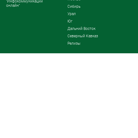
"Инфокоммуникации
онлайн"
Сибирь
Урал
Юг
Дальний Восток
Северный Кавказ
Релизы