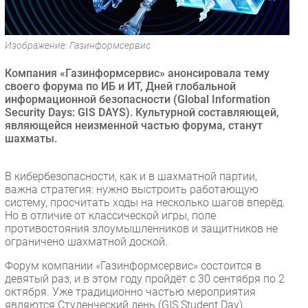
Безопасность
Инновации
Изображение: Газинформсервис
CIO/Управление ИТ
Компания «Газинформсервис» анонсировала тему
Гаджеты
своего форума по ИБ и ИТ, Дней глобальной
Здоровье
информационной безопасности (Global Information
Security Days: GIS DAYS). Культурной составляющей,
являющейся неизменной частью форума, станут
РАЗДЕЛЫ
шахматы.
Новости
В кибербезопасности, как и в шахматной партии,
Аналитика
важна стратегия: нужно выстроить работающую
Интервью
систему, просчитать ходы на несколько шагов вперёд.
Но в отличие от классической игры, поле
Мероприятия
противостояния злоумышленников и защитников не
Проекты
ограничено шахматной доской.
IT класс
Форум компании «Газинформсервис» состоится в
Тестовый стенд
девятый раз, и в этом году пройдёт с 30 сентября по 2
октября. Уже традиционно частью мероприятия
Каталог компаний
являются Студенческий день (GIS Student Day),