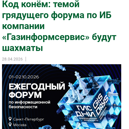
Код конём: темой
Импорто­замещение
грядущего форума по ИБ
Автоматизация Промышленности
компании
Интернет
Мобильная связь
«Газинформсервис» будут
Фиксированная связь
шахматы
Интеграция
Рынок ПК
28.04.2026
Маркетинг
Торговые сети
Оборудование
ПО
Outsourcing
Кадры
Регулирование
Финансы
Web