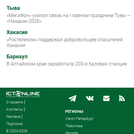
Тыва
«МегаФон» усилил связь на главном празднике Тувы —
«Наадым-2026»
Хакасия
«Ростелеком» поддержал добровольцев-спасателей
Хакасии
Барнаул
В Алтайском крае заработала 203-я базовая станция
О проекте
Контакты
РЕГИОНЫ
Реклама
Санкт-Петербург
Подписка
Поволжье
© 2004-2026
Москва