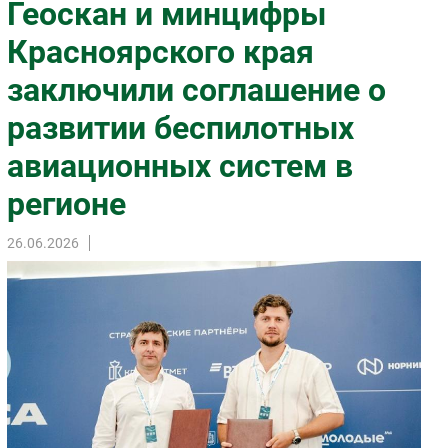
Геоскан и минцифры
Импорто­замещение
Красноярского края
Автоматизация Промышленности
заключили соглашение о
Интернет
Мобильная связь
развитии беспилотных
Фиксированная связь
авиационных систем в
Интеграция
Рынок ПК
регионе
Маркетинг
26.06.2026
Торговые сети
Оборудование
ПО
Outsourcing
Кадры
Регулирование
Финансы
Web