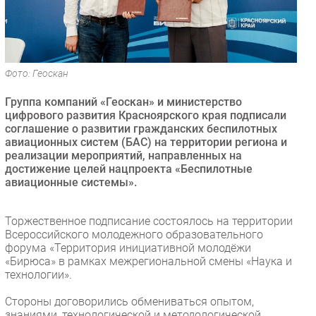
Безопасность
Инновации
CIO/Управление ИТ
Фото: Геоскан
Гаджеты
Здоровье
Группа компаний «Геоскан» и министерство
цифрового развития Красноярского края подписали
соглашение о развитии гражданских беспилотных
РАЗДЕЛЫ
авиационных систем (БАС) на территории региона и
реализации мероприятий, направленных на
Новости
достижение целей нацпроекта «Беспилотные
авиационные системы».
Аналитика
Интервью
Торжественное подписание состоялось на территории
Мероприятия
Всероссийского молодежного образовательного
Проекты
форума «Территория инициативной молодёжи
«Бирюса» в рамках межрегиональной смены «Наука и
IT класс
технологии».
Тестовый стенд
Стороны договорились обмениваться опытом,
Каталог компаний
знаниями, технологической и методологической