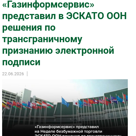
«Газинформсервис»
Импорто­замещение
представил в ЭСКАТО ООН
Автоматизация Промышленности
решения по
Интернет
Мобильная связь
трансграничному
Фиксированная связь
признанию электронной
Интеграция
Рынок ПК
подписи
Маркетинг
22.06.2026
Торговые сети
Оборудование
ПО
Outsourcing
Кадры
Регулирование
Финансы
Web