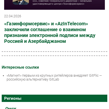
22.04.2026
«Газинформсервис» и «AzInTelecom»
заключили соглашение о взаимном
признании электронной подписи между
Россией и Азербайджаном
Интересные ссылки
«Магнит» первым из крупных ритейлеров внедряет GitFlic —
российскую альтернативу GitLab
Регионы
Омск