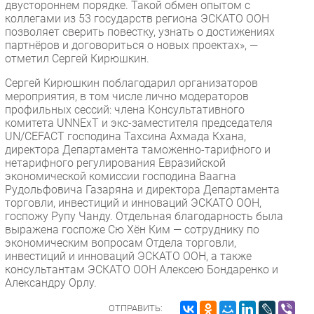
двустороннем порядке. Такой обмен опытом с
коллегами из 53 государств региона ЭСКАТО ООН
позволяет сверить повестку, узнать о достижениях
партнёров и договориться о новых проектах», —
отметил Сергей Кирюшкин.
Сергей Кирюшкин поблагодарил организаторов
мероприятия, в том числе лично модераторов
профильных сессий: члена Консультативного
комитета UNNExT и экс-заместителя председателя
UN/CEFACT господина Тахсина Ахмада Кхана,
директора Департамента таможенно-тарифного и
нетарифного регулирования Евразийской
экономической комиссии господина Ваагна
Рудольфовича Газаряна и директора Департамента
торговли, инвестиций и инноваций ЭСКАТО ООН,
госпожу Рупу Чанду. Отдельная благодарность была
выражена госпоже Сю Хён Ким — сотруднику по
экономическим вопросам Отдела торговли,
инвестиций и инноваций ЭСКАТО ООН, а также
консультантам ЭСКАТО ООН Алексею Бондаренко и
Александру Орлу.
ОТПРАВИТЬ: