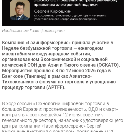
Безопасность
Инновации
CIO/Управление ИТ
Изображение: Газинформсервис
Гаджеты
Здоровье
Компания «Газинформсервис» приняла участие в
Неделе безбумажной торговли — ежегодном
масштабном международном событии,
РАЗДЕЛЫ
организованном Экономической и социальной
комиссией ООН для Азии и Тихого океана (ЭСКАТО).
Новости
Мероприятие прошло с 8 по 12 июня 2026 года в
Бангкоке (Таиланд) в рамках Азиатско-
Аналитика
Тихоокеанского форума по торговле и упрощению
Интервью
процедур торговли (APTFF).
Мероприятия
Проекты
В ходе сессии «Технологии цифровой торговли в
большой Евразии: прослеживаемость, ЭДО и смарт-
IT класс
контракты», состоявшейся 12 июня, советник
Тестовый стенд
генерального директора, начальник удостоверяющего
центра компании «Газинформсервис» Сергей
Каталог компаний
Кирюшкин выступил с докладом, посвященным 20-