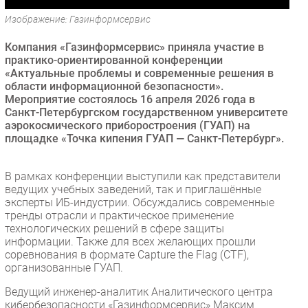
Безопасность
Изображение: Газинформсервис
Инновации
Компания «Газинформсервис» приняла участие в
CIO/Управление ИТ
практико-ориентированной конференции
«Актуальные проблемы и современные решения в
Гаджеты
области информационной безопасности».
Здоровье
Мероприятие состоялось 16 апреля 2026 года в
Санкт-Петербургском государственном университете
аэрокосмического приборостроения (ГУАП) на
РАЗДЕЛЫ
площадке «Точка кипения ГУАП — Санкт-Петербург».
Новости
В рамках конференции выступили как представители
Аналитика
ведущих учебных заведений, так и приглашённые
Интервью
эксперты ИБ-индустрии. Обсуждались современные
тренды отрасли и практическое применение
Мероприятия
технологических решений в сфере защиты
Проекты
информации. Также для всех желающих прошли
соревнования в формате Capture the Flag (CTF),
IT класс
организованные ГУАП.
Тестовый стенд
Ведущий инженер-аналитик Аналитического центра
Каталог компаний
кибербезопасности «Газинформсервис» Максим