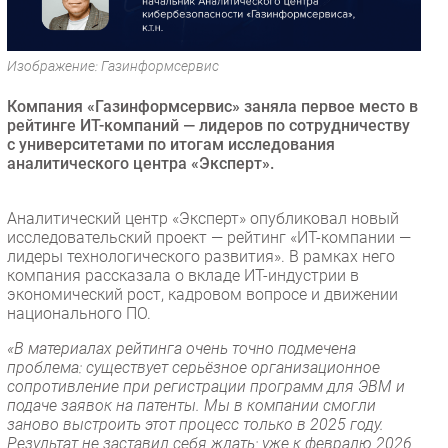
Безопасность
Инновации
Изображение: Газинформсервис
CIO/Управление ИТ
Компания «Газинформсервис» заняла первое место в
Гаджеты
рейтинге ИТ-компаний — лидеров по сотрудничеству
Здоровье
с университетами по итогам исследования
аналитического центра «Эксперт».
РАЗДЕЛЫ
Аналитический центр «Эксперт» опубликовал новый
Новости
исследовательский проект — рейтинг «ИТ-компании —
лидеры технологического развития». В рамках него
Аналитика
компания рассказала о вкладе ИТ-индустрии в
Интервью
экономический рост, кадровом вопросе и движении
национального ПО.
Мероприятия
«В материалах рейтинга очень точно подмечена
Проекты
проблема: существует серьёзное организационное
IT класс
сопротивление при регистрации программ для ЭВМ и
Тестовый стенд
подаче заявок на патенты. Мы в компании смогли
заново выстроить этот процесс только в 2025 году.
Каталог компаний
Результат не заставил себя ждать: уже к февралю 2026