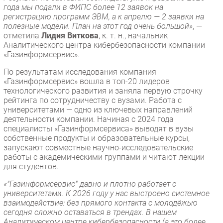
года мы подали в ФИПС более 12 заявок на
регистрацию программ ЭВМ, а к апрелю — 2 заявки на
полезные модели. План на этот год очень большой»
, —
отметила
Лидия Виткова
, к. т. н., начальник
Аналитического центра кибербезопасности компании
«Газинформсервис».
По результатам исследования компания
«Газинформсервис» вошла в топ-20 лидеров
технологического развития и заняла первую строчку
рейтинга по сотрудничеству с вузами. Работа с
университетами — одно из ключевых направлений
деятельности компании. Начиная с 2024 года
специалисты «Газинформсервиса» выводят в вузы
собственные продукты и образовательные курсы,
запускают совместные научно-исследовательские
работы с академическими группами и читают лекции
для студентов.
«"Газинформсервис" давно и плотно работает с
университетами. К 2026 году у нас выстроено системное
взаимодействие: без прямого контакта с молодёжью
сегодня сложно оставаться в трендах. В нашем
Аналитическом центре кибербезопасности (а это более