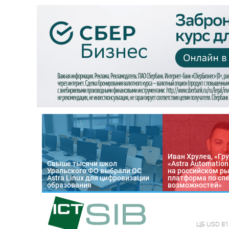
Иван Хрулев, «Гру
Свыше тысячи школ
«Astra Automatio
Уральского ФО выбрали ОС
на российском р
Astra Linux для цифровизации
платформа по сп
образования
возможностей»
ЦБ
USD 81