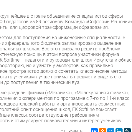
 крупнейшее в стране объединение специалистов сферы
000 педагогов из 89 регионов. Команда «Софтлайн Решений
менты для цифровой трансформации образования.
метом для поступления на инженерные специальности. В
» из федерального бюджета запланировано выделение
иональных школах. Все это призвано решить проблему
ктическую помощь в этом вопросе участники форума
К Softline – педагоги и руководители школ Иркутска и облас
ораторию, но и узнать у экспертов, как правильно
кое пространство должно сочетать классические методы
огать ученикам лучше понимать предмет и видеть его
 до поступления в технический вуз.
ые разделы физики («Механика», «Молекулярная физика»,
олнения экспериментов по программе с 7-го по 11-й класс.
сследовательской работы и организовывать совместные
голетний опыт оснащения школ, ГК Softline помогает
бные классы, соответствующие требованиям
ость и стимулирует познавательный интерес учеников.
ОТПРАВИТЬ: