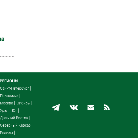
ва
РЕГИОНЫ
Санкт-Петербург
Поволжье
Москва
Сибирь
Урал
Юг
Дальний Восток
Северный Кавказ
Релизы