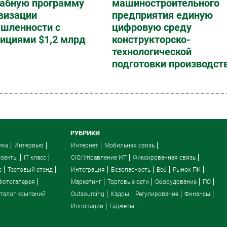
абную программу
машиностроительного
визации
предприятия единую
шленности с
цифровую среду
ициями $1,2 млрд
конструкторско-
технологической
подготовки производст
РУБРИКИ
ика
Интервью
Интернет
Мобильная связь
роекты
IT класс
CIO/Управление ИТ
Фиксированная связь
e
Тестовый стенд
Интеграция
Безопасность
Веб
Рынок ПК
Фотогалерея
Маркетинг
Торговые сети
Оборудование
ПО
талог компаний
Outsourcing
Кадры
Регулирование
Финансы
Инновации
Гаджеты