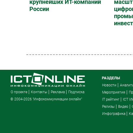
крупнейших ИТ-компаний
масшт
России
цифро
промы
инвест
РАЗДЕЛЫ
Новости
Аналит
О проекте
Контакты
Реклама
Подписка
Мероприятия
П
© 2004-2026 "Инфокоммуникации онлайн"
IT рейтинг
ICT lif
Релизы
Видео
Инфографика
Ка