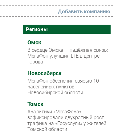
Добавить компанию
РАЗДЕЛЫ
Регионы
Новости
Омск
В сердце Омска — надёжная связь:
Аналитика
МегаФон улучшил LTE в центре
города
Интервью
Мероприятия
Новосибирск
МегаФон обеспечил связью 10
Проекты
населенных пунктов
Новосибирской области
IT класс
Томск
Тестовый стенд
Аналитики «МегаФона»
Каталог компаний
зафиксировали двукратный рост
трафика на «Госуслуги» у жителей
Томской области