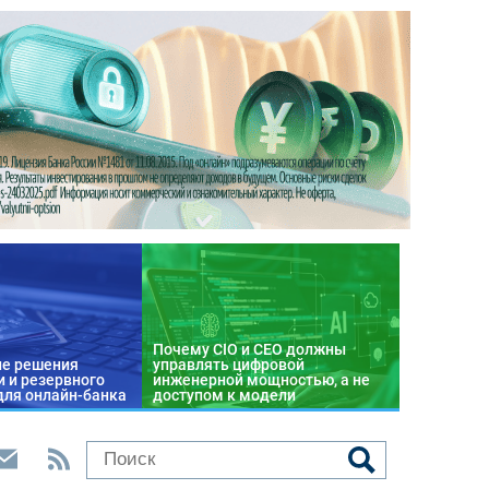
Почему CIO и CEO должны
е решения
управлять цифровой
 и резервного
инженерной мощностью, а не
для онлайн-банка
доступом к модели