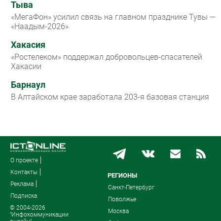
Тыва
«МегаФон» усилил связь на главном празднике Тувы —
«Наадым-2026»
Хакасия
«Ростелеком» поддержал добровольцев-спасателей
Хакасии
Барнаул
В Алтайском крае заработала 203-я базовая станция
О проекте
Контакты
РЕГИОНЫ
Реклама
Санкт-Петербург
Подписка
Поволжье
© 2004-2026
Москва
"Инфокоммуникации