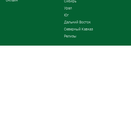
онлайн"
Сибирь
Урал
Юг
Дальний Восток
Северный Кавказ
Релизы