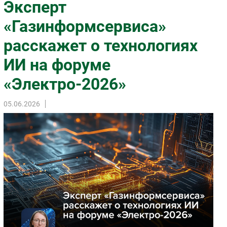
Эксперт
Импорто­замещение
«Газинформсервиса»
Автоматизация Промышленности
расскажет о технологиях
Интернет
Мобильная связь
ИИ на форуме
Фиксированная связь
«Электро-2026»
Интеграция
Рынок ПК
05.06.2026
Маркетинг
Торговые сети
Оборудование
ПО
Outsourcing
Кадры
Регулирование
Финансы
Web