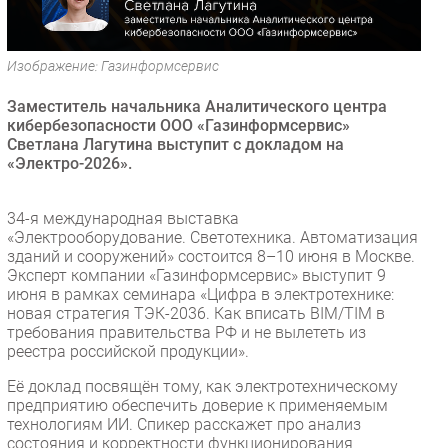
Безопасность
Инновации
Изображение: Газинформсервис
CIO/Управление ИТ
Заместитель начальника Аналитического центра
Гаджеты
кибербезопасности ООО «Газинформсервис»
Здоровье
Светлана Лагутина выступит с докладом на
«Электро-2026».
РАЗДЕЛЫ
34-я международная выставка
Новости
«Электрооборудование. Светотехника. Автоматизация
зданий и сооружений» состоится 8–10 июня в Москве.
Аналитика
Эксперт компании «Газинформсервис» выступит 9
Интервью
июня в рамках семинара «Цифра в электротехнике:
новая стратегия ТЭК-2036. Как вписать BIM/ТIM в
Мероприятия
требования правительства РФ и не вылететь из
Проекты
реестра российской продукции».
IT класс
Её доклад посвящён тому, как электротехническому
Тестовый стенд
предприятию обеспечить доверие к применяемым
технологиям ИИ. Спикер расскажет про анализ
Каталог компаний
состояния и корректности функционирования