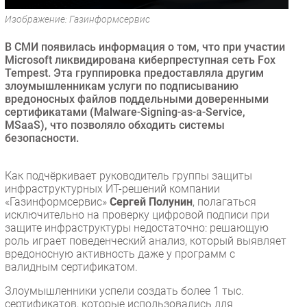
Безопасность
Изображение: Газинформсервис
Инновации
В СМИ появилась информация о том, что при участии
CIO/Управление ИТ
Microsoft ликвидирована киберпреступная сеть Fox
Tempest. Эта группировка предоставляла другим
Гаджеты
злоумышленникам услуги по подписыванию
Здоровье
вредоносных файлов поддельными доверенными
сертификатами (Malware-Signing-as-a-Service,
MSaaS), что позволяло обходить системы
РАЗДЕЛЫ
безопасности.
Новости
Как подчёркивает руководитель группы защиты
Аналитика
инфраструктурных ИТ-решений компании
Интервью
«Газинформсервис»
Сергей Полунин
, полагаться
исключительно на проверку цифровой подписи при
Мероприятия
защите инфраструктуры недостаточно: решающую
Проекты
роль играет поведенческий анализ, который выявляет
вредоносную активность даже у программ с
IT класс
валидным сертификатом.
Тестовый стенд
Злоумышленники успели создать более 1 тыс.
Каталог компаний
сертификатов, которые использовались для