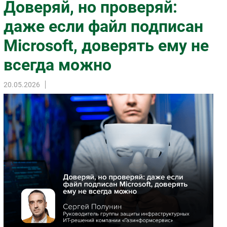
Доверяй, но проверяй:
Импорто­замещение
даже если файл подписан
Автоматизация Промышленности
Microsoft, доверять ему не
Интернет
Мобильная связь
всегда можно
Фиксированная связь
Интеграция
20.05.2026
Рынок ПК
Маркетинг
Торговые сети
Оборудование
ПО
Outsourcing
Кадры
Регулирование
Финансы
Web