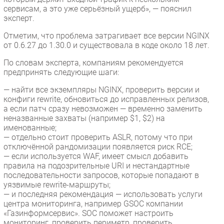
сервисам, а это уже серьёзный ущерб», — пояснил
эксперт.
Отметим, что проблема затрагивает все версии NGINX
от 0.6.27 до 1.30.0 и существовала в коде около 18 лет.
По словам эксперта, компаниям рекомендуется
предпринять следующие шаги:
— найти все экземпляры NGINX, проверить версии и
конфиги rewrite, обновиться до исправленных релизов,
а если патч сразу невозможен — временно заменить
неназванные захваты (например $1, $2) на
именованные;
— отдельно стоит проверить ASLR, потому что при
отключённой рандомизации появляется риск RCE;
— если используется WAF, имеет смысл добавить
правила на подозрительные URI и нестандартные
последовательности запросов, которые попадают в
уязвимые rewrite-маршруты;
— и последняя рекомендация — использовать услуги
центра мониторинга, например GSOC компании
«Газинформсервис». SOC поможет настроить
мониторинг, проверить периметр, проверить