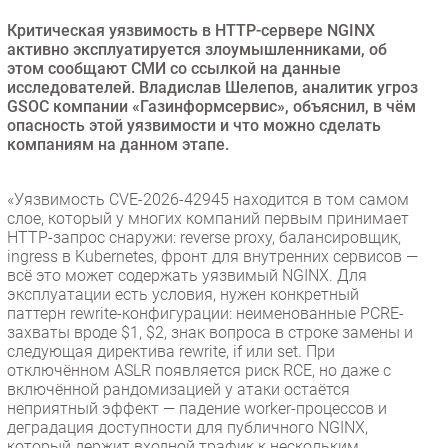
Безопасность
Критическая уязвимость в HTTP-сервере NGINX
активно эксплуатируется злоумышленниками, об
Инновации
этом сообщают СМИ со ссылкой на данные
CIO/Управление ИТ
исследователей. Владислав Шелепов, аналитик угроз
GSOC компании «Газинформсервис», объяснил, в чём
Гаджеты
опасность этой уязвимости и что можно сделать
Здоровье
компаниям на данном этапе.
РАЗДЕЛЫ
«Уязвимость CVE-2026-42945 находится в том самом
слое, который у многих компаний первым принимает
Новости
HTTP-запрос снаружи: reverse proxy, балансировщик,
ingress в Kubernetes, фронт для внутренних сервисов —
Аналитика
всё это может содержать уязвимый NGINX. Для
Интервью
эксплуатации есть условия, нужен конкретный
паттерн rewrite-конфигурации: неименованные PCRE-
Мероприятия
захваты вроде $1, $2, знак вопроса в строке замены и
Проекты
следующая директива rewrite, if или set. При
отключённом ASLR появляется риск RCE, но даже с
IT класс
включённой рандомизацией у атаки остаётся
Тестовый стенд
неприятный эффект — падение worker-процессов и
деградация доступности для публичного NGINX,
Каталог компаний
который держит входной трафик к нескольким