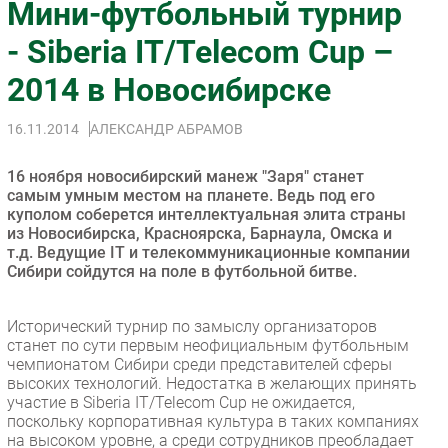
Мини-футбольный турнир
Импорто­замещение
- Siberia IT/Telecom Cup –
Автоматизация Промышленности
2014 в Новосибирске
Интернет
Мобильная связь
16.11.2014
АЛЕКСАНДР АБРАМОВ
Фиксированная связь
Интеграция
16 ноября новосибирский манеж "Заря" станет
Рынок ПК
самым умным местом на планете. Ведь под его
куполом соберется интеллектуальная элита страны
Маркетинг
из Новосибирска, Красноярска, Барнаула, Омска и
Торговые сети
т.д. Ведущие IT и телекоммуникационные компании
Сибири сойдутся на поле в футбольной битве.
Оборудование
ПО
Исторический турнир по замыслу организаторов
Outsourcing
станет по сути первым неофициальным футбольным
Кадры
чемпионатом Сибири среди представителей сферы
высоких технологий. Недостатка в желающих принять
Регулирование
участие в Siberiа IT/Telecom Cup не ожидается,
Финансы
поскольку корпоративная культура в таких компаниях
на высоком уровне, а среди сотрудников преобладает
Web