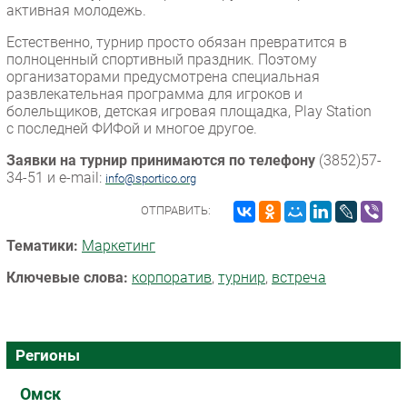
активная молодежь.
Безопасность
Естественно, турнир просто обязан превратится в
Инновации
полноценный спортивный праздник. Поэтому
CIO/Управление ИТ
организаторами предусмотрена специальная
развлекательная программа для игроков и
Гаджеты
болельщиков, детская игровая площадка, Play Station
Здоровье
с последней ФИФой и многое другое.
Заявки на турнир принимаются по телефону
(3852)57-
РАЗДЕЛЫ
34-51 и e-mail:
info@sportico.org
ОТПРАВИТЬ:
Новости
Аналитика
Тематики:
Маркетинг
Интервью
Ключевые слова:
корпоратив
,
турнир
,
встреча
Мероприятия
Проекты
IT класс
Регионы
Тестовый стенд
Каталог компаний
Омск