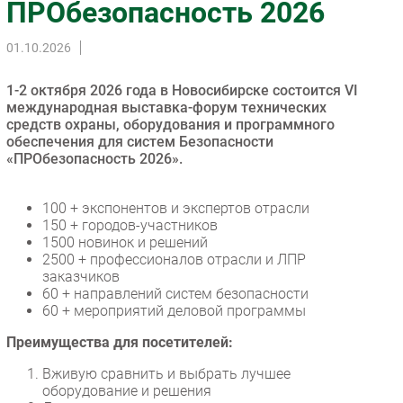
ПРОбезопасность 2026
Импорто­замещение
01.10.2026
Автоматизация Промышленности
Интернет
1-2 октября 2026 года в Новосибирске состоится VI
Мобильная связь
международная выставка-форум технических
средств охраны, оборудования и программного
Фиксированная связь
обеспечения для систем Безопасности
Интеграция
«ПРОбезопасность 2026».
Рынок ПК
Маркетинг
100 + экспонентов и экспертов отрасли
150 + городов-участников
Торговые сети
1500 новинок и решений
Оборудование
2500 + профессионалов отрасли и ЛПР
ПО
заказчиков
60 + направлений систем безопасности
Outsourcing
60 + мероприятий деловой программы
Кадры
Преимущества для посетителей:
Регулирование
Вживую сравнить и выбрать лучшее
Финансы
оборудование и решения
Web