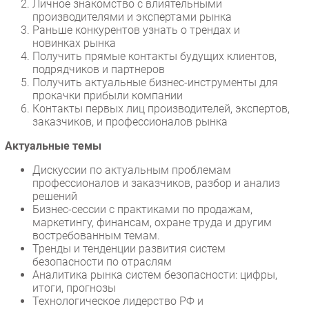
Личное знакомство с влиятельными
производителями и экспертами рынка
Безопасность
Раньше конкурентов узнать о трендах и
Инновации
новинках рынка
Получить прямые контакты будущих клиентов,
CIO/Управление ИТ
подрядчиков и партнеров
Гаджеты
Получить актуальные бизнес-инструменты для
прокачки прибыли компании
Здоровье
Контакты первых лиц производителей, экспертов,
заказчиков, и профессионалов рынка
РАЗДЕЛЫ
Актуальные темы
Новости
Дискуссии по актуальным проблемам
Аналитика
профессионалов и заказчиков, разбор и анализ
решений
Интервью
Бизнес-сессии с практиками по продажам,
Мероприятия
маркетингу, финансам, охране труда и другим
востребованным темам.
Проекты
Тренды и тенденции развития систем
IT класс
безопасности по отраслям
Аналитика рынка систем безопасности: цифры,
Тестовый стенд
итоги, прогнозы
Каталог компаний
Технологическое лидерство РФ и