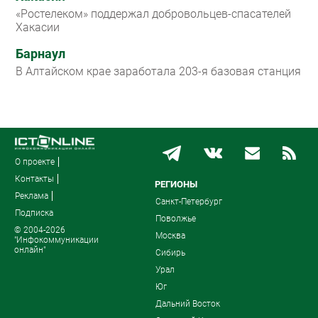
«Ростелеком» поддержал добровольцев-спасателей
Хакасии
Барнаул
В Алтайском крае заработала 203-я базовая станция
О проекте
Контакты
РЕГИОНЫ
Реклама
Санкт-Петербург
Подписка
Поволжье
© 2004-2026
Москва
"Инфокоммуникации
онлайн"
Сибирь
Урал
Юг
Дальний Восток