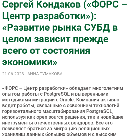
Сергей Кондаков («ФОРС –
Импорто­замещение
Центр разработки»):
Автоматизация Промышленности
«Развитие рынка СУБД в
Интернет
Мобильная связь
целом зависит прежде
Фиксированная связь
всего от состояния
Интеграция
Рынок ПК
экономики»
Маркетинг
21.06.2023
АННА ТУМАКОВА
Торговые сети
Оборудование
«ФОРС – Центр разработки» обладает многолетним
ПО
опытом работы с PostgreSQL и выверенными
методиками миграции с Oracle. Компания активно
Outsourcing
ведет работы, связанные с освоением технологий
Кадры
горизонтального масштабирования PostgreSQL,
используя как open source решения, так и новейшие
Регулирование
инструменты отечественных вендоров. Все это
Финансы
позволяет браться за миграцию реляционных
хранилищ данных больших объемов и с высоким
Web