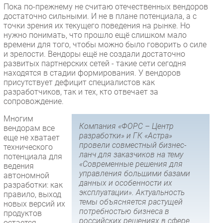
Пока по-прежнему не считаю отечественных вендоров
достаточно сильными. И не в плане потенциала, а с
точки зрения их текущего поведения на рынке. Но
нужно понимать, что прошло ещё слишком мало
времени для того, чтобы можно было говорить о силе
и зрелости. Вендоры ещё не создали достаточно
развитых партнерских сетей - такие сети сегодня
находятся в стадии формирования. У вендоров
присутствует дефицит специалистов как
разработчиков, так и тех, кто отвечает за
сопровождение.
Многим
Компания «ФОРС – Центр
вендорам все
разработки» и ГК «Астра»
еще не хватает
провели совместный бизнес-
технического
ланч для заказчиков на тему
потенциала для
«Современные решения для
ведения
управления большими базами
автономной
данных и особенности их
разработки: как
эксплуатации». Актуальность
правило, выход
темы объясняется растущей
новых версий их
потребностью бизнеса в
продуктов
российских решениях в сфере
остается