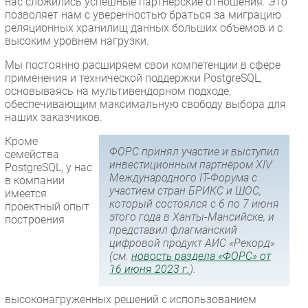
нас сложились успешные партнерские отношения. Это
позволяет нам с уверенностью браться за миграцию
реляционных хранилищ данных больших объемов и с
высоким уровнем нагрузки.
Мы постоянно расширяем свои компетенции в сфере
применения и технической поддержки PostgreSQL,
основываясь на мультивендорном подходе,
обеспечивающим максимальную свободу выбора для
наших заказчиков.
Кроме
ФОРС принял участие и выступил
семейства
инвестиционным партнёром XIV
PostgreSQL, у нас
Международного IT-Форума с
в компании
участием стран БРИКС и ШОС,
имеется
который состоялся с 6 по 7 июня
проектный опыт
этого года в Ханты-Мансийске, и
построения
представил флагманский
цифровой продукт АИС «Рекорд»
(см.
новость раздела «ФОРС» от
16 июня 2023 г.
).
высоконагруженных решений с использованием