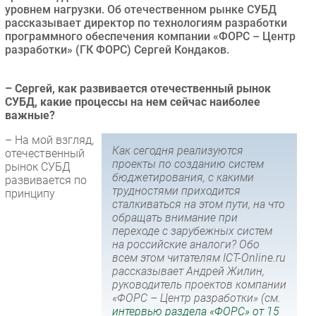
уровнем нагрузки. Об отечественном рынке СУБД
Безопасность
рассказывает директор по технологиям разработки
программного обеспечения компании «ФОРС – Центр
Инновации
разработки» (ГК ФОРС) Сергей Кондаков.
CIO/Управление ИТ
Гаджеты
– Сергей, как развивается отечественный рынок
Здоровье
СУБД, какие процессы на нем сейчас наиболее
важные?
РАЗДЕЛЫ
– На мой взгляд,
Как сегодня реализуются
отечественный
проекты по созданию систем
Новости
рынок СУБД
бюджетирования, с какими
развивается по
Аналитика
трудностями приходится
принципу
сталкиваться на этом пути, на что
Интервью
обращать внимание при
Мероприятия
переходе с зарубежных систем
на российские аналоги? Обо
Проекты
всем этом читателям ICT-Online.ru
IT класс
рассказывает Андрей Жилин,
руководитель проектов компании
Тестовый стенд
«ФОРС – Центр разработки» (см.
Каталог компаний
интервью раздела «ФОРС» от 15