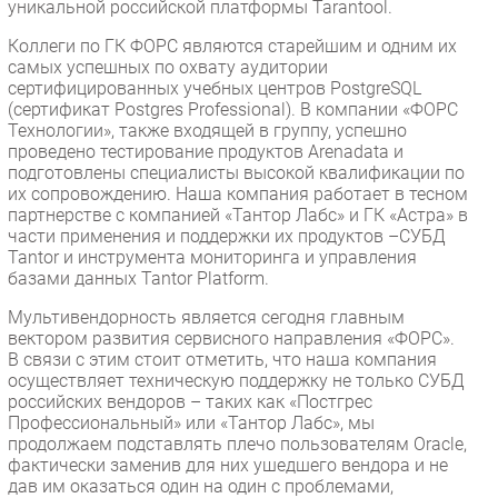
уникальной российской платформы Tarantool.
Коллеги по ГК ФОРС являются старейшим и одним их
самых успешных по охвату аудитории
сертифицированных учебных центров PostgreSQL
(сертификат Postgres Professional). В компании «ФОРС
Технологии», также входящей в группу, успешно
проведено тестирование продуктов Arenadata и
подготовлены специалисты высокой квалификации по
их сопровождению. Наша компания работает в тесном
партнерстве с компанией «Тантор Лабс» и ГК «Астра» в
части применения и поддержки их продуктов –СУБД
Tantor и инструмента мониторинга и управления
базами данных Tantor Platform.
Мультивендорность является сегодня главным
вектором развития сервисного направления «ФОРС».
В связи с этим стоит отметить, что наша компания
осуществляет техническую поддержку не только СУБД
российских вендоров – таких как «Постгрес
Профессиональный» или «Тантор Лабс», мы
продолжаем подставлять плечо пользователям Oracle,
фактически заменив для них ушедшего вендора и не
дав им оказаться один на один с проблемами,