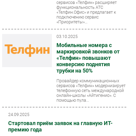
сервисов «Телфин» расширяет
функциональность АТС
Безопасность
«Телфин.Офис» и предлагает к
Инновации
подключению сервис
«Приоритеты»...
CIO/Управление ИТ
Гаджеты
03.10.2025
Здоровье
Мобильные номера с
маркировкой звонков от
«Телфин» повышают
РАЗДЕЛЫ
конверсию поднятия
трубки на 50%
Новости
Аналитика
Провайдер коммуникационных
сервисов «Телфин» модернизирует
Интервью
телефонную сеть международной
онлайн-школы «Айтигенио». С
Мероприятия
помощью пула...
Проекты
IT класс
24.09.2025
Тестовый стенд
Стартовал приём заявок на главную ИТ-
премию года
Каталог компаний