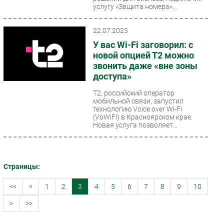
услугу «Защита номера»...
22.07.2025
У вас Wi-Fi заговорил: с
новой опцией Т2 можно
звонить даже «вне зоны
доступа»
T2, российский оператор
мобильной связи, запустил
технологию Voice over Wi-Fi
(VoWiFi) в Красноярском крае.
Новая услуга позволяет...
Страницы:
<<
<
1
2
3
4
5
6
7
8
9
10
>
>>