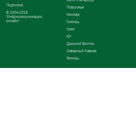
Санкт-Петербург
Подписка
Поволжье
© 2004-2026
Москва
"Инфокоммуникации
онлайн"
Сибирь
Урал
Юг
Дальний Восток
Северный Кавказ
Релизы