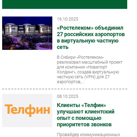
Фиксированная связь
Импорто­замещение
Автоматизация Промышленности
16.10.2025
Интернет
«Ростелеком» объединил
27 российских аэропортов
Мобильная связь
в виртуальную частную
Фиксированная связь
сеть
Интеграция
В Сибири «Ростелеком»
Рынок ПК
реализовал масштабный проект
для компании «Новапорт
Маркетинг
Холдинг», создав виртуальную
Торговые сети
частную сеть (VPN) для 27
аэропортов,...
Оборудование
ПО
08.10.2025
Outsourcing
Клиенты «Телфин»
Кадры
улучшают клиентский
опыт с помощью
Регулирование
приоритетов звонков
Финансы
Провайдер коммуникационных
Web