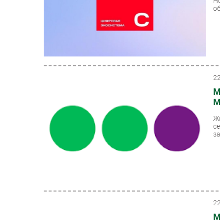
Н
об
2
М
М
Ж
с
за
2
М