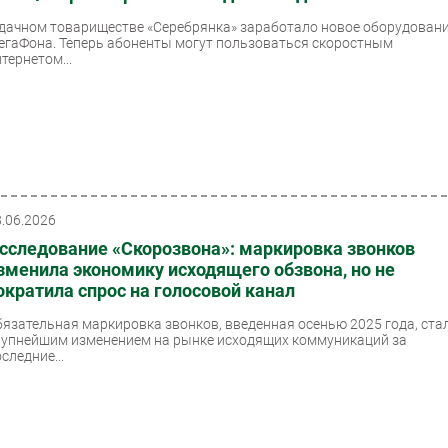
 дачном товариществе «Серебрянка» заработало новое оборудован
егаФона. Теперь абоненты могут пользоваться скоростным
тернетом...
8.06.2026
сследование «Скорозвона»: маркировка звонков
зменила экономику исходящего обзвона, но не
ократила спрос на голосовой канал
бязательная маркировка звонков, введенная осенью 2025 года, ста
рупнейшим изменением на рынке исходящих коммуникаций за
следние...