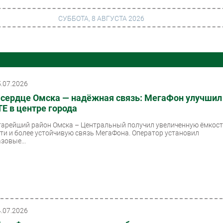
СУББОТА, 8 АВГУСТА 2026
г
Финансы
 сети
Web
5.07.2026
 сердце Омска — надёжная связь: МегаФон улучшил
ание
Безопасность
TE в центре города
Инновации
тарейший район Омска – Центральный получил увеличенную ёмкос
ети и более устойчивую связь МегаФона. Оператор установил
ng
CIO/Управление ИТ
зовые...
Гаджеты
вание
Здоровье
4.07.2026