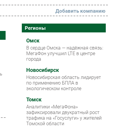
Добавить компанию
РАЗДЕЛЫ
Регионы
Новости
Омск
В сердце Омска — надёжная связь:
Аналитика
МегаФон улучшил LTE в центре
города
Интервью
Мероприятия
Новосибирск
ть
Новосибирская область лидирует
Проекты
по применению БПЛА в
экологическом контроле
IT класс
Томск
Тестовый стенд
Аналитики «МегаФона»
Каталог компаний
зафиксировали двукратный рост
трафика на «Госуслуги» у жителей
Томской области