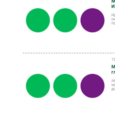
М
И
И
с
п
1
М
г
А
м
д