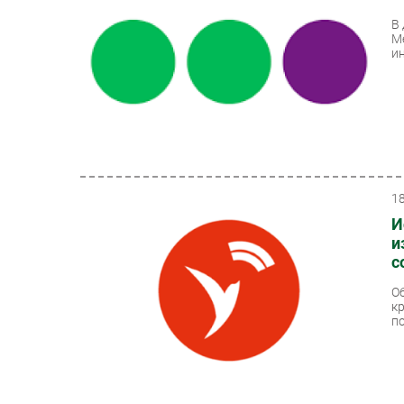
В
М
ин
1
И
и
с
О
к
по