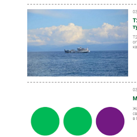
0
Т
т
Т
о
ка
0
М
Ж
с
в 