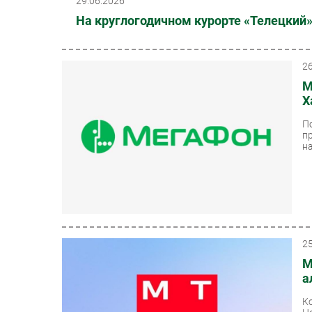
29.06.2026
На круглогодичном курорте «Телецкий
2
М
Х
П
п
на
2
М
а
К