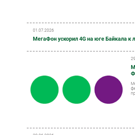
01.07.2026
МегаФон ускорил 4G на юге Байкала к 
2
М
Ф
М
ф
п