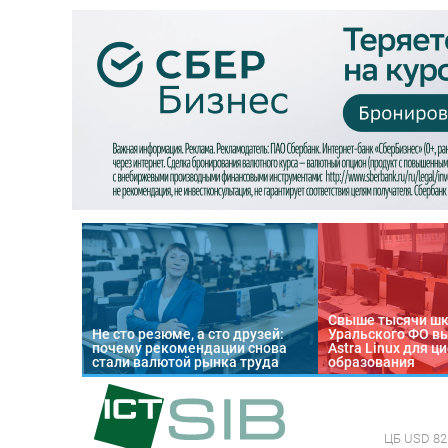
Свыше тысячи ш
Не сто резюме, а сто друзей:
Уральского ФО в
почему рекомендации снова
Astra Linux для 
стали валютой рынка труда
образования
ЦБ
USD 82