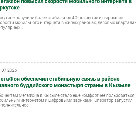
егаФон повысил скорости мобильного интернета в
ркутске
ркутяне получили более стабильное 4G-покрытие и выросшие
корости мобильного интернета в жилых районах, деловых кварталах
опулярных...
3.07.2026
егаФон обеспечил стабильную связь в районе
лавного буддийского монастыря страны в Кызыле
бонентам МегаФона в Кызыле стало ещё комфортнее пользоваться
обильным интернетом и цифровыми звонками. Оператор запустил
ополнительное...