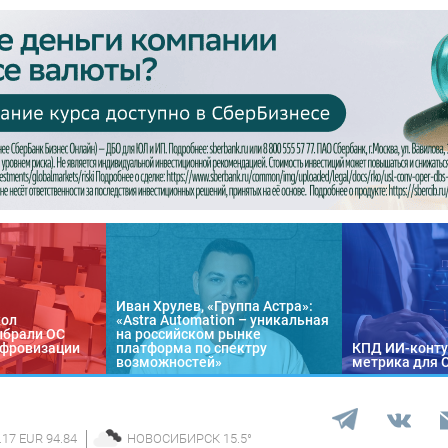
Иван Хрулев, «Группа Астра»:
кол
«Astra Automation – уникальная
ыбрали ОС
на российском рынке
цифровизации
платформа по спектру
КПД ИИ-конту
возможностей»
метрика для 
.17 EUR 94.84
НОВОСИБИРСК
15.5
°