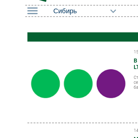
РУБРИКИ
Мобильная связь
Импорто­замещение
Маркетин
Автоматизация
Торговые
1
Промышленности
В
Оборудов
L
Интернет
ПО
С
Мобильная связь
с
Outsourci
ба
Фиксированная связь
Кадры
Интеграция
Регулиро
Рынок ПК
1