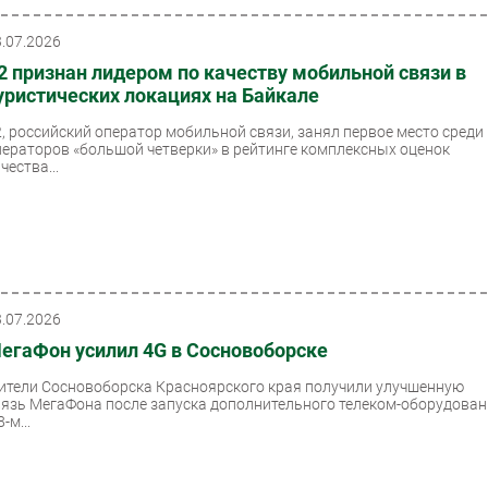
3.07.2026
2 признан лидером по качеству мобильной связи в
уристических локациях на Байкале
2, российский оператор мобильной связи, занял первое место среди
ператоров «большой четверки» в рейтинге комплексных оценок
чества...
3.07.2026
егаФон усилил 4G в Сосновоборске
ители Сосновоборска Красноярского края получили улучшенную
вязь МегаФона после запуска дополнительного телеком-оборудова
8-м...