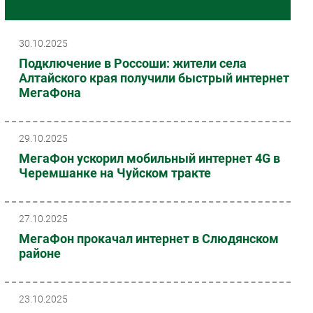
Мобильная связь
Импорто­замещение
Автоматизация Промышленности
30.10.2025
Интернет
Подключение в Россоши: жители села
Алтайского края получили быстрый интернет
Мобильная связь
МегаФона
Фиксированная связь
Интеграция
Рынок ПК
29.10.2025
Маркетинг
МегаФон ускорил мобильный интернет 4G в
Черемшанке на Чуйском тракте
Торговые сети
Оборудование
ПО
27.10.2025
Outsourcing
МегаФон прокачал интернет в Слюдянском
районе
Кадры
Регулирование
Финансы
23.10.2025
Web