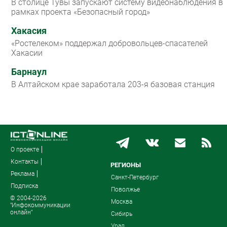
В столице Тувы запускают систему видеонаблюдения в
рамках проекта «Безопасный город»
Хакасия
«Ростелеком» поддержал добровольцев-спасателей
Хакасии
Барнаул
В Алтайском крае заработала 203-я базовая станция
О проекте
Контакты
РЕГИОНЫ
Реклама
Санкт-Петербург
Подписка
Поволжье
© 2004-2026
Москва
"Инфокоммуникации
онлайн"
Сибирь
Урал