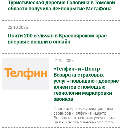
Туристическая деревня Головина в Томской
Безопасность
области получила 4G-покрытие МегаФона
Инновации
CIO/Управление ИТ
22.10.2025
Гаджеты
Почти 200 сельчан в Красноярском крае
Здоровье
впервые вышли в онлайн
РАЗДЕЛЫ
21.10.2025
Новости
«Телфин» и «Центр
Возврата страховых
Аналитика
услуг» повышают доверие
Интервью
клиентов с помощью
Мероприятия
технологии маркировки
звонков
Проекты
IT класс
Провайдер коммуникационных
сервисов «Телфин» и «Центр
Тестовый стенд
Возврата страховых услуг», лидер
на рынке юридических услуг по
Каталог компаний
защите прав потребителей...