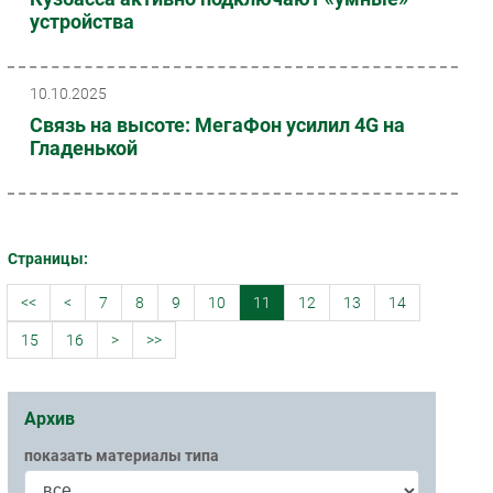
устройства
10.10.2025
Связь на высоте: МегаФон усилил 4G на
Гладенькой
Страницы:
<<
<
7
8
9
10
11
12
13
14
15
16
>
>>
Архив
показать материалы типа