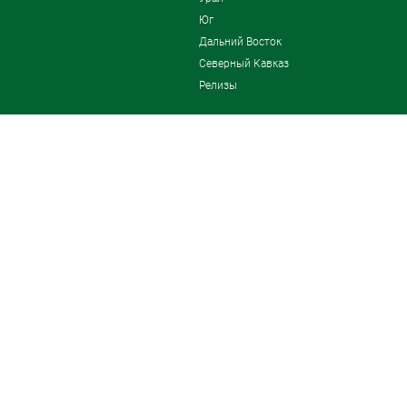
Юг
Дальний Восток
Северный Кавказ
Релизы